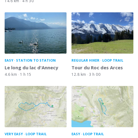
14.6 km
4 h 30
EASY
STATION TO STATION
REGULAR HIKER
LOOP TRAIL
Le long du lac d'Annecy
Tour du Roc des Arces
4.6 km
1 h 15
12.8 km
3 h 00
VERY EASY
LOOP TRAIL
EASY
LOOP TRAIL