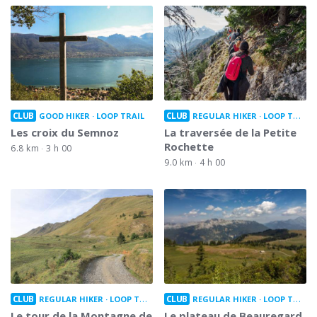
CLUB
CLUB
GOOD HIKER
LOOP TRAIL
REGULAR HIKER
LOOP TRAIL
Les croix du Semnoz
La traversée de la Petite
Rochette
6.8 km
3 h 00
9.0 km
4 h 00
CLUB
CLUB
REGULAR HIKER
LOOP TRAIL
REGULAR HIKER
LOOP TRAIL
Le tour de la Montagne de
Le plateau de Beauregard