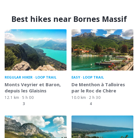
Best hikes near Bornes Massif
REGULAR HIKER
LOOP TRAIL
EASY
LOOP TRAIL
Monts Veyrier et Baron,
De Menthon à Talloires
depuis les Glaisins
par le Roc de Chère
12.1 km
5 h 00
10.0 km
2 h 30
3
4