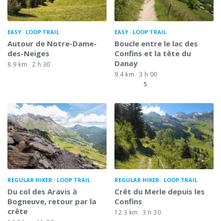
EASY
LOOP TRAIL
EASY
LOOP TRAIL
Autour de Notre-Dame-
Boucle entre le lac des
des-Neiges
Confins et la tête du
Danay
8.9 km
2 h 30
9.4 km
3 h 00
5
REGULAR HIKER
LOOP TRAIL
REGULAR HIKER
LOOP TRAIL
Du col des Aravis à
Crêt du Merle depuis les
Bogneuve, retour par la
Confins
crête
12.3 km
3 h 30