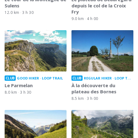
Sulens
depuis le col de la Croix
Fry
12.0 km
3 h 30
9.0 km
4 h 00
CLUB
CLUB
GOOD HIKER
LOOP TRAIL
REGULAR HIKER
LOOP TRAIL
Le Parmelan
À la découverte du
plateau des Bornes
8.0 km
3 h 30
8.5 km
3 h 00