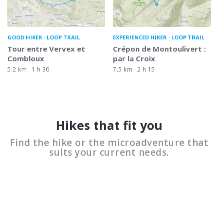
GOOD HIKER
LOOP TRAIL
EXPERIENCED HIKER
LOOP TRAIL
Tour entre Vervex et
Crépon de Montoulivert :
Combloux
par la Croix
5.2 km
1 h 30
7.5 km
2 h 15
Hikes that fit you
Find the hike or the microadventure that
suits your current needs.