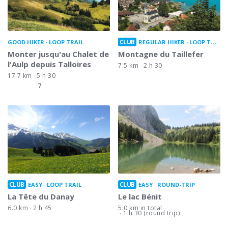
CLUB
GOOD HIKER
LOOP TRAIL
REGULAR HIKER
LOOP TRAIL
Monter jusqu'au Chalet de
Montagne du Taillefer
l'Aulp depuis Talloires
7.5 km
2 h 30
17.7 km
5 h 30
7
CLUB
CLUB
EASY
LOOP TRAIL
EASY
ROUND-TRIP
La Tête du Danay
Le lac Bénit
6.0 km
2 h 45
5.0 km in total
1 h 30 (round trip)