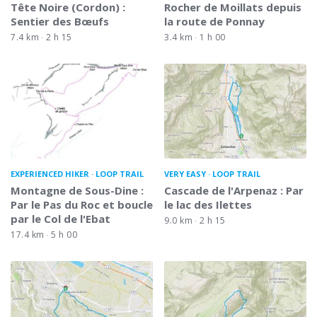
Tête Noire (Cordon) :
Rocher de Moillats depuis
Sentier des Bœufs
la route de Ponnay
7.4 km
2 h 15
3.4 km
1 h 00
EXPERIENCED HIKER
LOOP TRAIL
VERY EASY
LOOP TRAIL
Montagne de Sous-Dine :
Cascade de l'Arpenaz : Par
Par le Pas du Roc et boucle
le lac des Ilettes
par le Col de l'Ebat
9.0 km
2 h 15
17.4 km
5 h 00