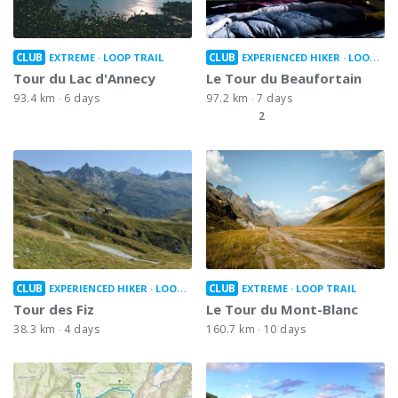
CLUB
CLUB
EXTREME
LOOP TRAIL
EXPERIENCED HIKER
LOOP TRAIL
Tour du Lac d'Annecy
Le Tour du Beaufortain
93.4 km
6 days
97.2 km
7 days
2
CLUB
CLUB
EXPERIENCED HIKER
LOOP TRAIL
EXTREME
LOOP TRAIL
Tour des Fiz
Le Tour du Mont-Blanc
38.3 km
4 days
160.7 km
10 days