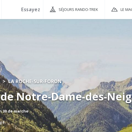
SÉJOURS RANDO-TREK
LE MA
LA ROCHE-SUR-FORON
 de Notre-Dame-des-Neig
 h 30 de marche
agé