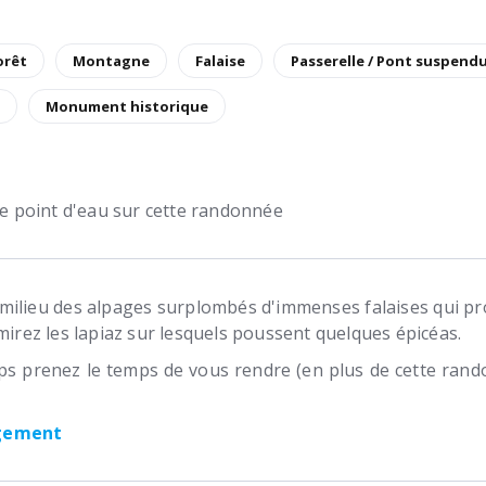
orêt
Montagne
Falaise
Passerelle / Pont suspend
Monument historique
 de point d'eau sur cette randonnée
ilieu des alpages surplombés d'immenses falaises qui pro
dmirez les lapiaz sur lesquels poussent quelques épicéas.
mps prenez le temps de vous rendre (en plus de cette ran
rgement