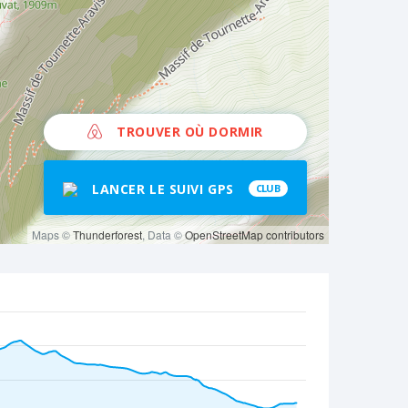
TROUVER OÙ DORMIR
LANCER LE SUIVI GPS
CLUB
Maps ©
Thunderforest
, Data ©
OpenStreetMap contributors