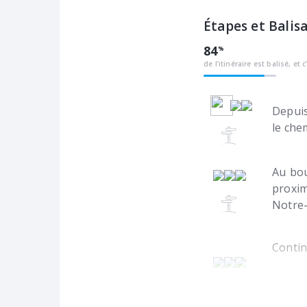
Étapes et Balis
84
de l’itinéraire est balisé, et c
Depuis
le che
Au bou
proxim
Notre
Contin