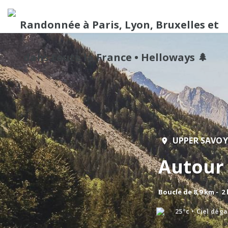
UPPER SAVOY
Autour
Boucle de 8,9 km - 2
25°c
Ciel dég