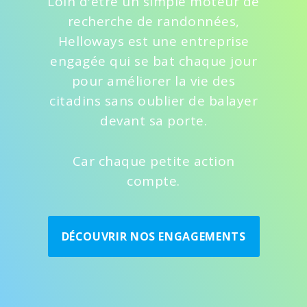
Loin d'être un simple moteur de
recherche de randonnées,
Helloways est une entreprise
engagée qui se bat chaque jour
pour améliorer la vie des
citadins sans oublier de balayer
devant sa porte.
Car chaque petite action
compte.
DÉCOUVRIR NOS ENGAGEMENTS