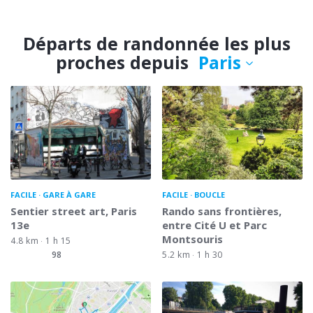
Départs de randonnée les plus
proches depuis
Paris
FACILE
GARE À GARE
FACILE
BOUCLE
Sentier street art, Paris
Rando sans frontières,
13e
entre Cité U et Parc
Montsouris
4.8 km
1 h 15
98
5.2 km
1 h 30