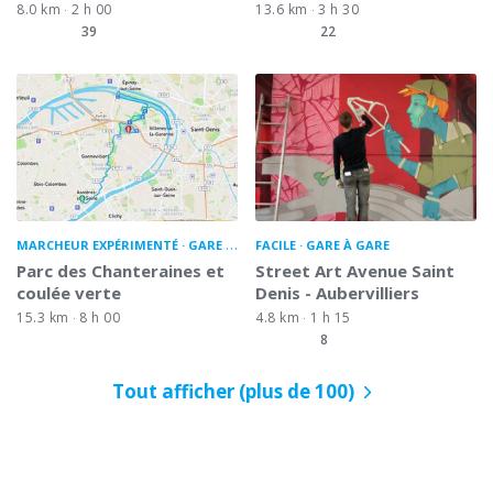
8.0 km
2 h 00
13.6 km
3 h 30
39
22
MARCHEUR EXPÉRIMENTÉ
GARE À GARE
FACILE
GARE À GARE
Parc des Chanteraines et
Street Art Avenue Saint
coulée verte
Denis - Aubervilliers
15.3 km
8 h 00
4.8 km
1 h 15
8
Tout afficher (plus de 100)