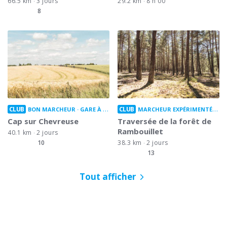
66.5 km
3 jours
29.2 km
8 h 00
8
CLUB
CLUB
BON MARCHEUR
GARE À GARE
MARCHEUR EXPÉRIMENTÉ
GA
Cap sur Chevreuse
Traversée de la forêt de
Rambouillet
40.1 km
2 jours
10
38.3 km
2 jours
13
Tout afficher