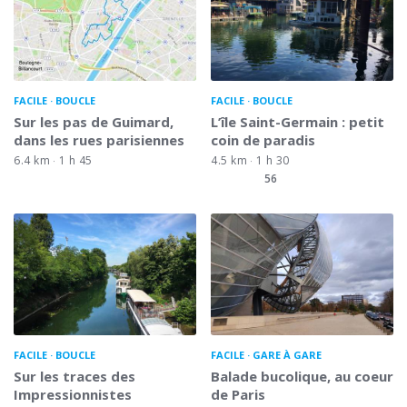
FACILE
BOUCLE
FACILE
BOUCLE
Sur les pas de Guimard,
L’île Saint-Germain : petit
dans les rues parisiennes
coin de paradis
6.4 km
1 h 45
4.5 km
1 h 30
56
FACILE
BOUCLE
FACILE
GARE À GARE
Sur les traces des
Balade bucolique, au coeur
Impressionnistes
de Paris