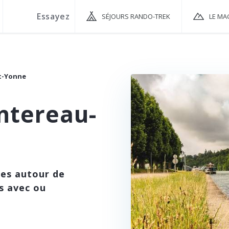
SÉJOURS RANDO-TREK
LE MA
t-Yonne
ntereau-
ées autour de
s avec ou