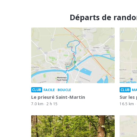
Départs de rando
CLUB
CLUB
FACILE
BOUCLE
MA
Le prieuré Saint-Martin
Sur les
7.0 km
2 h 15
16.5 km