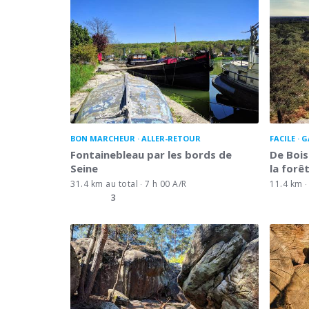
BON MARCHEUR
ALLER-RETOUR
FACILE
G
Fontainebleau par les bords de
De Bois
Seine
la forê
31.4 km au total
7 h 00 A/R
11.4 km
3