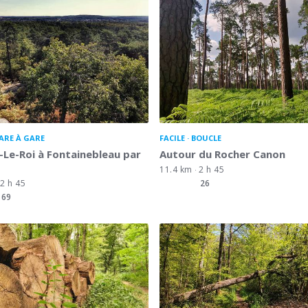
ARE À GARE
FACILE
BOUCLE
-Le-Roi à Fontainebleau par
Autour du Rocher Canon
t
11.4 km
2 h 45
2 h 45
26
69