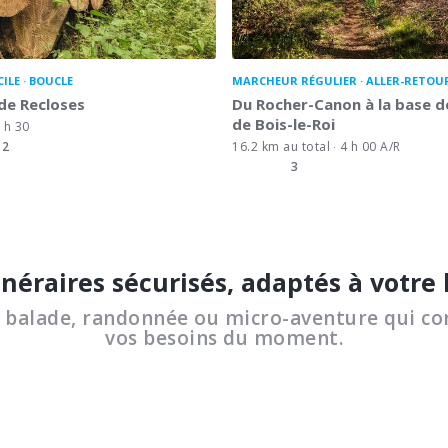
CILE
BOUCLE
MARCHEUR RÉGULIER
ALLER-RETOU
 de Recloses
Du Rocher-Canon à la base de
de Bois-le-Roi
 h 30
2
16.2 km au total
4 h 00 A/R
3
inéraires sécurisés, adaptés à votre
a balade, randonnée ou micro-aventure qui co
vos besoins du moment.