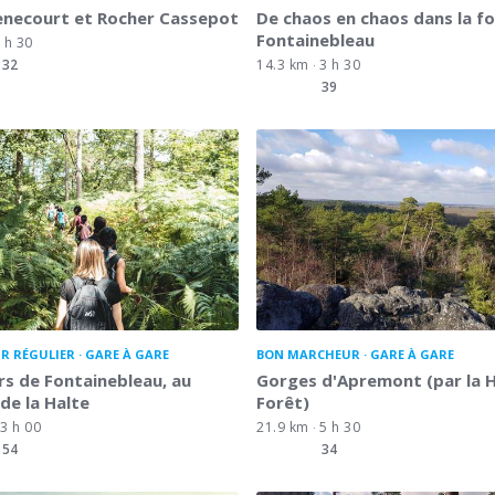
enecourt et Rocher Cassepot
De chaos en chaos dans la f
Fontainebleau
 h 30
32
14.3 km
3 h 30
39
R RÉGULIER
GARE À GARE
BON MARCHEUR
GARE À GARE
s de Fontainebleau, au
Gorges d'Apremont (par la H
de la Halte
Forêt)
3 h 00
21.9 km
5 h 30
54
34