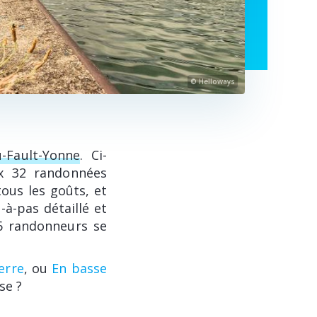
© Helloways
-Fault-Yonne
. Ci-
ux 32 randonnées
tous les goûts, et
-à-pas détaillé et
86 randonneurs se
ierre
, ou
En basse
se ?