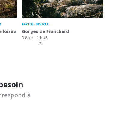
R
FACILE
BOUCLE
 loisirs
Gorges de Franchard
3.8 km
1 h 45
3
 besoin
rrespond à