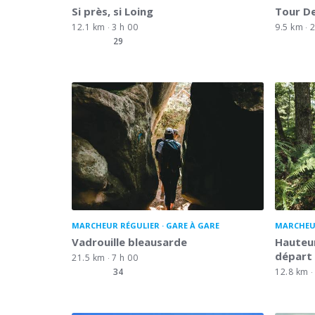
Si près, si Loing
Tour D
12.1 km
3 h 00
9.5 km
2
29
MARCHEUR RÉGULIER
GARE À GARE
MARCHEU
Vadrouille bleausarde
Hauteur
départ 
21.5 km
7 h 00
34
12.8 km