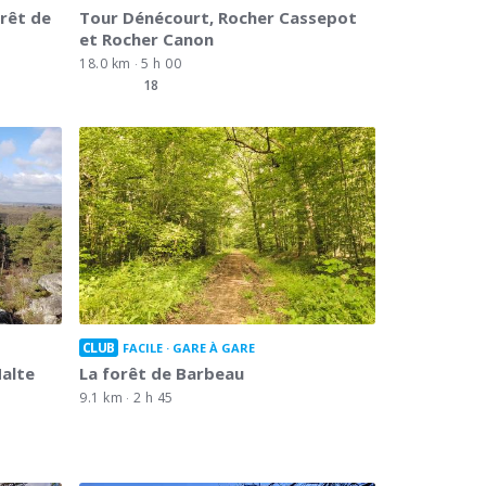
orêt de
Tour Dénécourt, Rocher Cassepot
et Rocher Canon
18.0 km
5 h 00
18
CLUB
FACILE
GARE À GARE
alte
La forêt de Barbeau
9.1 km
2 h 45