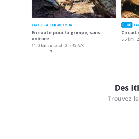
CLUB
FACILE
ALLER-RETOUR
FA
En route pour la grimpe, sans
Circuit
voiture
6.5 km
2
11.0 km au total
2 h 45 A/R
7
Des it
Trouvez l