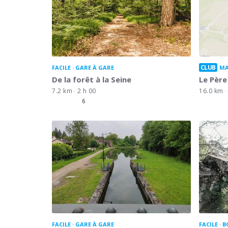
CLUB
FACILE
GARE À GARE
MA
De la forêt à la Seine
Le Pèr
7.2 km
2 h 00
16.0 km
6
FACILE
GARE À GARE
FACILE
B