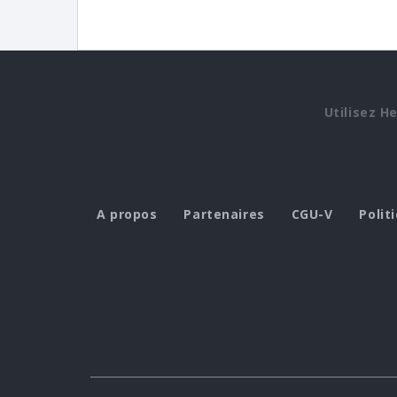
Utilisez H
A propos
Partenaires
CGU-V
Polit