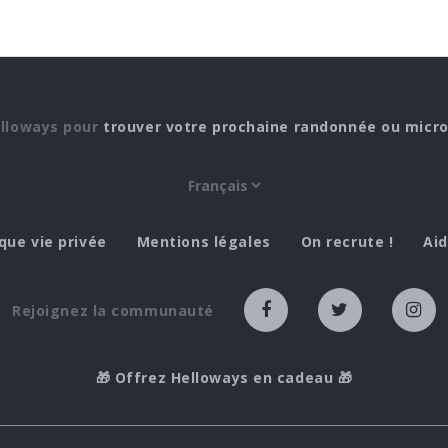
elloways pour
trouver votre prochaine randonnée ou micr
ique vie privée
Mentions légales
On recrute !
Ai
Rejoignez la communauté
🎁 Offrez Helloways en cadeau 🎁