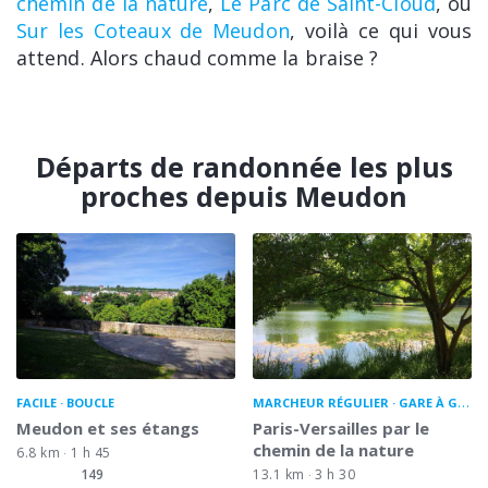
chemin de la nature
,
Le Parc de Saint-Cloud
, ou
Sur les Coteaux de Meudon
, voilà ce qui vous
attend. Alors chaud comme la braise ?
Départs de randonnée les plus
proches depuis Meudon
FACILE
BOUCLE
MARCHEUR RÉGULIER
GARE À GARE
Meudon et ses étangs
Paris-Versailles par le
chemin de la nature
6.8 km
1 h 45
149
13.1 km
3 h 30