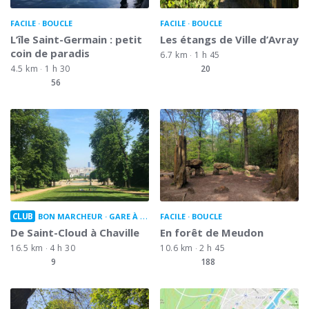
FACILE
BOUCLE
FACILE
BOUCLE
L’île Saint-Germain : petit
Les étangs de Ville d’Avray
coin de paradis
6.7 km
1 h 45
4.5 km
1 h 30
20
56
CLUB
BON MARCHEUR
GARE À GARE
FACILE
BOUCLE
De Saint-Cloud à Chaville
En forêt de Meudon
16.5 km
4 h 30
10.6 km
2 h 45
9
188