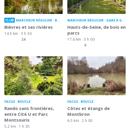
CLUB
MARCHEUR RÉGULIER
BOUCLE
MARCHEUR RÉGULIER
GARE À GARE
Bièvres et ses rivières
Hauts-de-Seine, de bois en
parcs
14.5 km
3 h 30
24
17.6 km
5 h 00
6
FACILE
BOUCLE
FACILE
BOUCLE
Rando sans frontières,
Côtes et étangs de
entre Cité U et Parc
Montbron
Montsouris
6.5 km
2 h 00
5.2 km
1 h 30