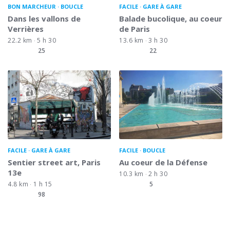
BON MARCHEUR
BOUCLE
FACILE
GARE À GARE
Dans les vallons de
Balade bucolique, au coeur
Verrières
de Paris
22.2 km
5 h 30
13.6 km
3 h 30
25
22
FACILE
GARE À GARE
FACILE
BOUCLE
Sentier street art, Paris
Au coeur de la Défense
13e
10.3 km
2 h 30
4.8 km
1 h 15
5
98