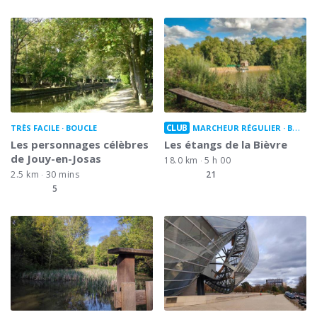
CLUB
TRÈS FACILE
BOUCLE
MARCHEUR RÉGULIER
BOUCLE
Les personnages célèbres
Les étangs de la Bièvre
de Jouy-en-Josas
18.0 km
5 h 00
2.5 km
30 mins
21
5