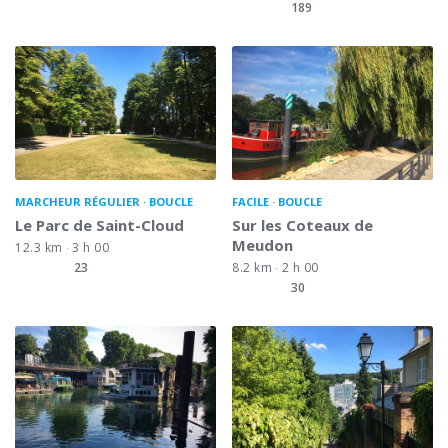
189
MARCHEUR RÉGULIER
BOUCLE
FACILE
BOUCLE
Le Parc de Saint-Cloud
Sur les Coteaux de
Meudon
12.3 km
3 h 00
23
8.2 km
2 h 00
30