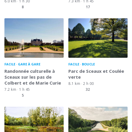
6.0 km
1 h 30
7.3 km
1 h 45
8
17
FACILE
GARE À GARE
FACILE
BOUCLE
Randonnée culturelle à
Parc de Sceaux et Coulée
Sceaux sur les pas de
verte
Colbert et de Marie Curie
8.1 km
2 h 00
7.2 km
1 h 45
32
5