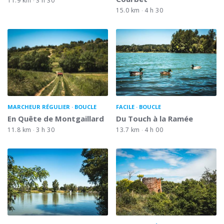
11.9 km
3 h 30
15.0 km
4 h 30
MARCHEUR RÉGULIER
BOUCLE
FACILE
BOUCLE
En Quête de Montgaillard
Du Touch à la Ramée
11.8 km
3 h 30
13.7 km
4 h 00