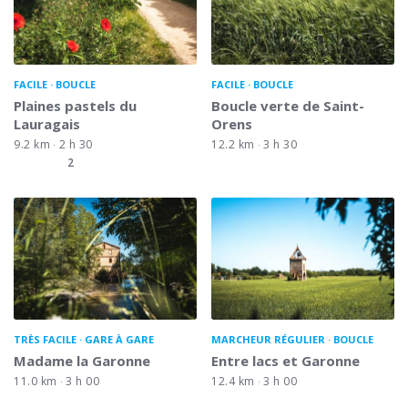
FACILE
BOUCLE
FACILE
BOUCLE
Plaines pastels du
Boucle verte de Saint-
Lauragais
Orens
9.2 km
2 h 30
12.2 km
3 h 30
2
TRÈS FACILE
GARE À GARE
MARCHEUR RÉGULIER
BOUCLE
Madame la Garonne
Entre lacs et Garonne
11.0 km
3 h 00
12.4 km
3 h 00