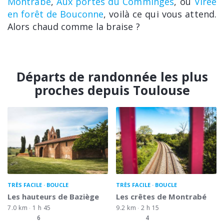
Montrabé
,
Aux portes du Comminges
, ou
Virée
en forêt de Bouconne
, voilà ce qui vous attend.
Alors chaud comme la braise ?
Départs de randonnée les plus
proches depuis Toulouse
TRÈS FACILE
BOUCLE
TRÈS FACILE
BOUCLE
Les hauteurs de Baziège
Les crêtes de Montrabé
7.0 km
1 h 45
9.2 km
2 h 15
6
4