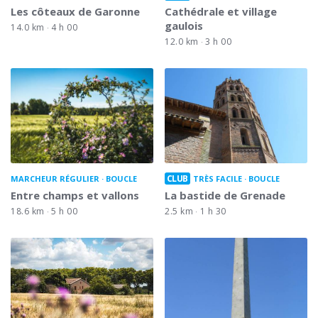
Les côteaux de Garonne
Cathédrale et village
gaulois
14.0 km
4 h 00
12.0 km
3 h 00
CLUB
MARCHEUR RÉGULIER
BOUCLE
TRÈS FACILE
BOUCLE
Entre champs et vallons
La bastide de Grenade
18.6 km
5 h 00
2.5 km
1 h 30