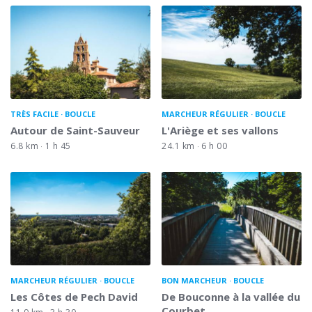
TRÈS FACILE
BOUCLE
MARCHEUR RÉGULIER
BOUCLE
Autour de Saint-Sauveur
L'Ariège et ses vallons
6.8 km
1 h 45
24.1 km
6 h 00
MARCHEUR RÉGULIER
BOUCLE
BON MARCHEUR
BOUCLE
Les Côtes de Pech David
De Bouconne à la vallée du
Courbet