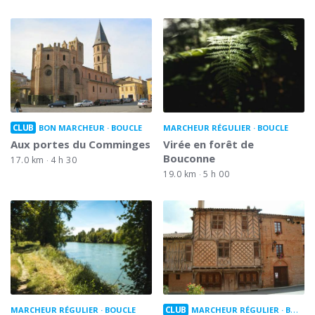
CLUB
BON MARCHEUR
BOUCLE
MARCHEUR RÉGULIER
BOUCLE
Aux portes du Comminges
Virée en forêt de
Bouconne
17.0 km
4 h 30
19.0 km
5 h 00
CLUB
MARCHEUR RÉGULIER
BOUCLE
MARCHEUR RÉGULIER
BOUCLE