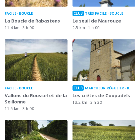
CLUB
FACILE
BOUCLE
TRÈS FACILE
BOUCLE
La Boucle de Rabastens
Le seuil de Naurouze
11.4 km
3 h 00
2.5 km
1 h 00
CLUB
FACILE
BOUCLE
MARCHEUR RÉGULIER
BOUCLE
Vallons du Roussel et de la
Les crêtes de Coupadels
Seillonne
13.2 km
3 h 30
11.5 km
3 h 00