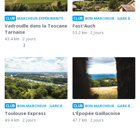
CLUB
CLUB
MARCHEUR EXPÉRIMENTÉ
GARE À GARE
BON MARCHEUR
GARE À GARE
Vadrouille dans la Toscane
Fast'Auch
Tarnaise
53.2 km
2 jours
43.4 km
2 jours
2
CLUB
CLUB
BON MARCHEUR
GARE À GARE
BON MARCHEUR
GARE À GARE
Toulouse Express
L'Épopée Gaillacoise
49.4 km
2 jours
47.7 km
2 jours