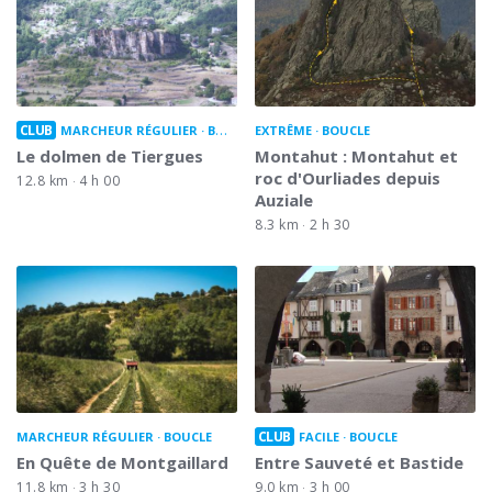
CLUB
MARCHEUR RÉGULIER
BOUCLE
EXTRÊME
BOUCLE
Le dolmen de Tiergues
Montahut : Montahut et
roc d'Ourliades depuis
12.8 km
4 h 00
Auziale
8.3 km
2 h 30
CLUB
MARCHEUR RÉGULIER
BOUCLE
FACILE
BOUCLE
En Quête de Montgaillard
Entre Sauveté et Bastide
11.8 km
3 h 30
9.0 km
3 h 00