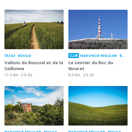
CLUB
FACILE
BOUCLE
MARCHEUR RÉGULIER
BOUCLE
Vallons du Roussel et de la
Le sentier du Roc du
Seillonne
Nouret
11.5 km
3 h 00
8.0 km
2 h 30
MARCHEUR RÉGULIER
BOUCLE
MARCHEUR RÉGULIER
BOUCLE