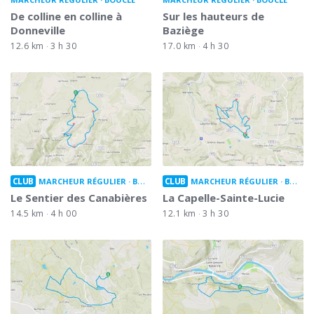
De colline en colline à
Sur les hauteurs de
Donneville
Baziège
12.6 km
3 h 30
17.0 km
4 h 30
CLUB
CLUB
MARCHEUR RÉGULIER
BOUCLE
MARCHEUR RÉGULIER
BOUCLE
Le Sentier des Canabières
La Capelle-Sainte-Lucie
14.5 km
4 h 00
12.1 km
3 h 30