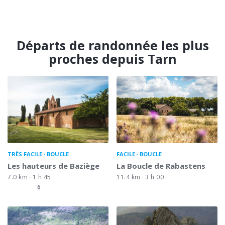
Départs de randonnée les plus
proches depuis Tarn
TRÈS FACILE
BOUCLE
FACILE
BOUCLE
Les hauteurs de Baziège
La Boucle de Rabastens
7.0 km
1 h 45
11.4 km
3 h 00
6