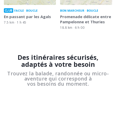
CLUB
FACILE
BOUCLE
BON MARCHEUR
BOUCLE
En passant par les Agals
Promenade délicate entre
Pampelonne et Thuries
7.5 km
1 h 45
18.8 km
6 h 00
Des itinéraires sécurisés,
adaptés à votre besoin
Trouvez la balade, randonnée ou micro-
aventure qui correspond à
vos besoins du moment.