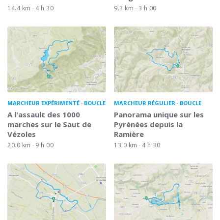
14.4 km
4 h 30
9.3 km
3 h 00
MARCHEUR EXPÉRIMENTÉ
BOUCLE
MARCHEUR RÉGULIER
BOUCLE
A l'assault des 1000
Panorama unique sur les
marches sur le Saut de
Pyrénées depuis la
Vézoles
Ramière
20.0 km
9 h 00
13.0 km
4 h 30