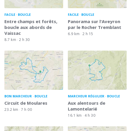
FACILE
BOUCLE
FACILE
BOUCLE
Entre champs et forêts,
Panorama sur l'Aveyron
boucle aux abords de
par le Rocher Tremblant
Vaissac
6.9 km
2 h 15
8.7 km
2 h 30
BON MARCHEUR
BOUCLE
MARCHEUR RÉGULIER
BOUCLE
Circuit de Moulares
Aux alentours de
Lamontelarié
23.2 km
7 h 00
16.1 km
4 h 30