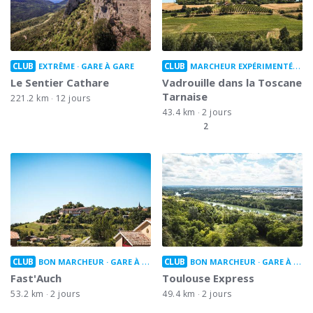
CLUB
CLUB
EXTRÊME
GARE À GARE
MARCHEUR EXPÉRIMENTÉ
GA
Le Sentier Cathare
Vadrouille dans la Toscane
Tarnaise
221.2 km
12 jours
43.4 km
2 jours
2
CLUB
CLUB
BON MARCHEUR
GARE À GARE
BON MARCHEUR
GARE À GARE
Fast'Auch
Toulouse Express
53.2 km
2 jours
49.4 km
2 jours