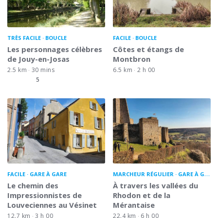
TRÈS FACILE
BOUCLE
FACILE
BOUCLE
Les personnages célèbres
Côtes et étangs de
de Jouy-en-Josas
Montbron
2.5 km
30 mins
6.5 km
2 h 00
5
FACILE
GARE À GARE
MARCHEUR RÉGULIER
GARE À GARE
Le chemin des
À travers les vallées du
Impressionnistes de
Rhodon et de la
Louveciennes au Vésinet
Mérantaise
12.7 km
3 h 00
22.4 km
6 h 00