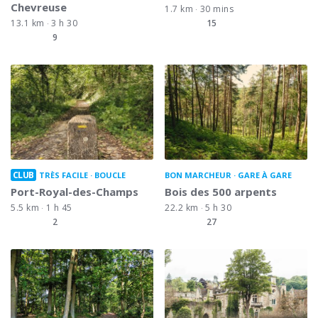
Chevreuse
1.7 km
30 mins
13.1 km
3 h 30
15
9
CLUB
TRÈS FACILE
BOUCLE
BON MARCHEUR
GARE À GARE
Port-Royal-des-Champs
Bois des 500 arpents
5.5 km
1 h 45
22.2 km
5 h 30
2
27