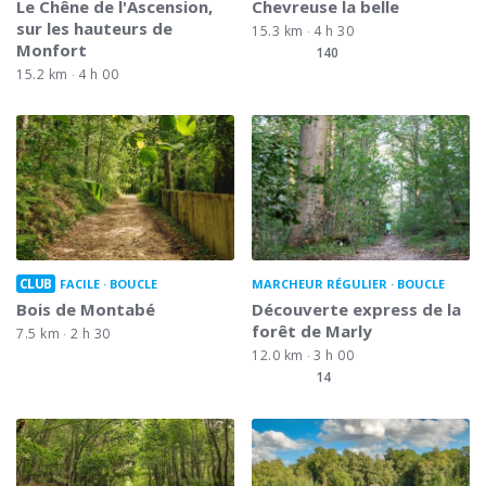
Le Chêne de l'Ascension,
Chevreuse la belle
sur les hauteurs de
15.3 km
4 h 30
Monfort
140
15.2 km
4 h 00
CLUB
FACILE
BOUCLE
MARCHEUR RÉGULIER
BOUCLE
Bois de Montabé
Découverte express de la
forêt de Marly
7.5 km
2 h 30
12.0 km
3 h 00
14