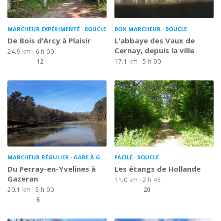
MARCHEUR EXPÉRIMENTÉ
BOUCLE
BON MARCHEUR
BOUCLE
De Bois d’Arcy à Plaisir
L'abbaye des Vaux de
Cernay, depuis la ville
24.9 km
6 h 00
12
17.1 km
5 h 00
MARCHEUR RÉGULIER
GARE À GARE
FACILE
BOUCLE
Du Perray-en-Yvelines à
Les étangs de Hollande
Gazeran
11.0 km
2 h 45
20.1 km
5 h 00
20
6