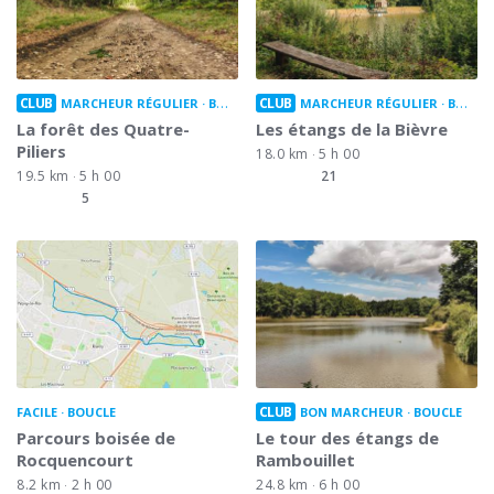
CLUB
CLUB
MARCHEUR RÉGULIER
BOUCLE
MARCHEUR RÉGULIER
BOUCLE
La forêt des Quatre-
Les étangs de la Bièvre
Piliers
18.0 km
5 h 00
19.5 km
5 h 00
21
5
CLUB
FACILE
BOUCLE
BON MARCHEUR
BOUCLE
Parcours boisée de
Le tour des étangs de
Rocquencourt
Rambouillet
8.2 km
2 h 00
24.8 km
6 h 00