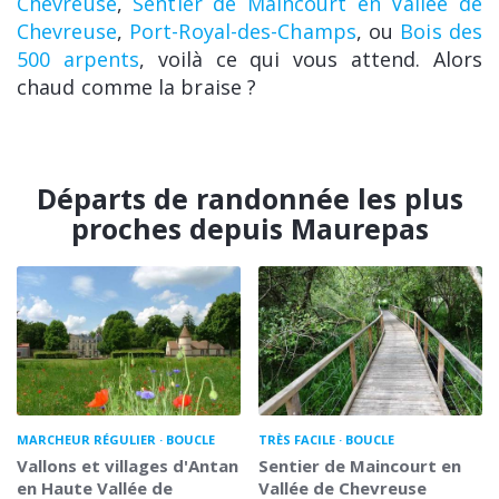
Chevreuse
,
Sentier de Maincourt en Vallée de
Chevreuse
,
Port-Royal-des-Champs
, ou
Bois des
500 arpents
, voilà ce qui vous attend. Alors
chaud comme la braise ?
Départs de randonnée les plus
proches depuis Maurepas
MARCHEUR RÉGULIER
BOUCLE
TRÈS FACILE
BOUCLE
Vallons et villages d'Antan
Sentier de Maincourt en
en Haute Vallée de
Vallée de Chevreuse