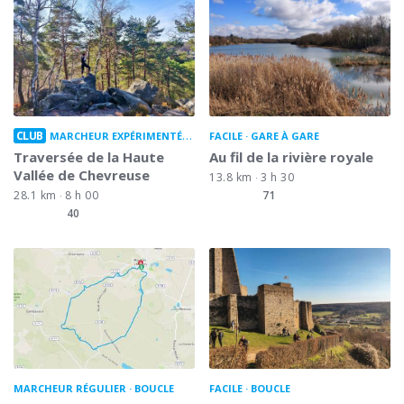
CLUB
MARCHEUR EXPÉRIMENTÉ
GARE À GARE
FACILE
GARE À GARE
Traversée de la Haute
Au fil de la rivière royale
Vallée de Chevreuse
13.8 km
3 h 30
28.1 km
8 h 00
71
40
MARCHEUR RÉGULIER
BOUCLE
FACILE
BOUCLE