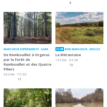
8
CLUB
MARCHEUR EXPÉRIMENTÉ
GARE À GARE
BON MARCHEUR
BOUCLE
De Rambouillet à Orgerus
La Mérantaise
par la forêt de
13.5 km
3 h 30
Rambouillet et des Quatre
12
Piliers
29.3 km
7 h 30
11