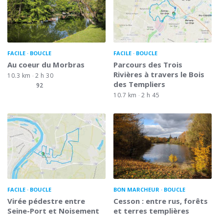
FACILE
BOUCLE
FACILE
BOUCLE
Au coeur du Morbras
Parcours des Trois
Rivières à travers le Bois
10.3 km
2 h 30
des Templiers
92
10.7 km
2 h 45
FACILE
BOUCLE
BON MARCHEUR
BOUCLE
Virée pédestre entre
Cesson : entre rus, forêts
Seine-Port et Noisement
et terres templières