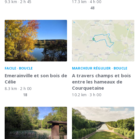
9.3 km
2 h 45
17.3 km
4 h 00
48
FACILE
BOUCLE
MARCHEUR RÉGULIER
BOUCLE
Emerainville et son bois de
A travers champs et bois
Célie
entre les hameaux de
Courquetaine
8.3 km
2 h 00
18
10.2 km
3 h 00