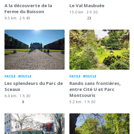
A la découverte de la
Le Val Maubuée
Ferme du Buisson
15.0 km
3 h 30
9.5 km
2 h 45
23
FACILE
BOUCLE
FACILE
BOUCLE
Les splendeurs du Parc de
Rando sans frontières,
Sceaux
entre Cité U et Parc
Montsouris
6.0 km
1 h 30
8
5.2 km
1 h 30