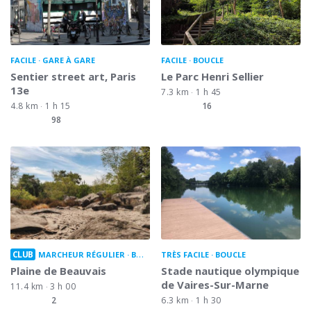
FACILE
GARE À GARE
FACILE
BOUCLE
Sentier street art, Paris
Le Parc Henri Sellier
13e
7.3 km
1 h 45
4.8 km
1 h 15
16
98
CLUB
MARCHEUR RÉGULIER
BOUCLE
TRÈS FACILE
BOUCLE
Plaine de Beauvais
Stade nautique olympique
de Vaires-Sur-Marne
11.4 km
3 h 00
2
6.3 km
1 h 30