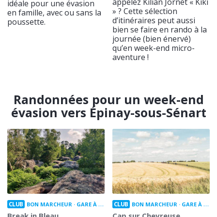
appelez Kilian Jornet « Kiki
idéale pour une évasion
» ? Cette sélection
en famille, avec ou sans la
d’itinéraires peut aussi
poussette.
bien se faire en rando à la
journée (bien énervé)
qu’en week-end micro-
aventure !
Randonnées pour un week-end
évasion vers Épinay-sous-Sénart
CLUB
CLUB
BON MARCHEUR
GARE À GARE
BON MARCHEUR
GARE À GARE
Break in Bleau
Cap sur Chevreuse