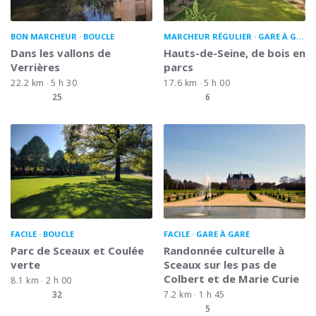
BON MARCHEUR
BOUCLE
MARCHEUR RÉGULIER
GARE À GARE
Dans les vallons de
Hauts-de-Seine, de bois en
Verrières
parcs
22.2 km
5 h 30
17.6 km
5 h 00
25
6
FACILE
BOUCLE
FACILE
GARE À GARE
Parc de Sceaux et Coulée
Randonnée culturelle à
verte
Sceaux sur les pas de
Colbert et de Marie Curie
8.1 km
2 h 00
32
7.2 km
1 h 45
5