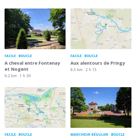
FACILE
BOUCLE
FACILE
BOUCLE
A cheval entre Fontenay
Aux alentours de Pringy
et Nogent
8.5 km
2 h 15
6.2 km
1 h 30
FACILE
BOUCLE
MARCHEUR RÉGULIER
BOUCLE