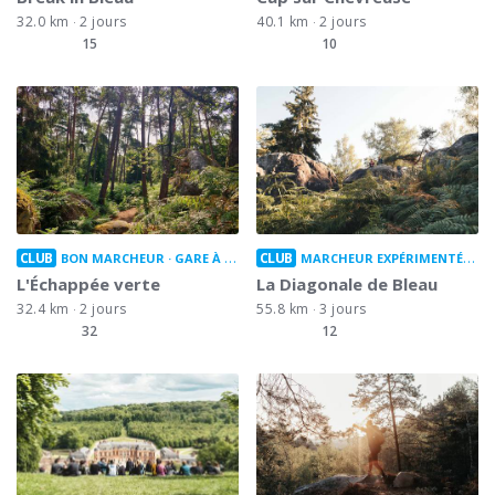
32.0 km
2 jours
40.1 km
2 jours
15
10
CLUB
CLUB
BON MARCHEUR
GARE À GARE
MARCHEUR EXPÉRIMENTÉ
GA
L'Échappée verte
La Diagonale de Bleau
32.4 km
2 jours
55.8 km
3 jours
32
12