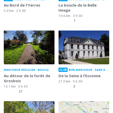
Au Bord de l'Yerres
La boucle de la Belle
Image
5.0 km
2 h 00
10.6 km
3 h 00
7
CLUB
MARCHEUR RÉGULIER
BOUCLE
BON MARCHEUR
GARE À GARE
Au détour de la forêt de
De la Seine à l'Essonne
Grosbois
21.0 km
5 h 00
13.1 km
3 h 30
3
27