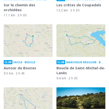
Sur le chemin des
Les crêtes de Coupadels
orchidées
13.2 km
3 h 30
17.1 km
3 h 00
CLUB
CLUB
FACILE
BOUCLE
MARCHEUR RÉGULIER
BOUCLE
Autour de Boutes
Boucle de Saint-Michel-de-
Lanès
9.5 km
2 h 45
9.6 km
2 h 30