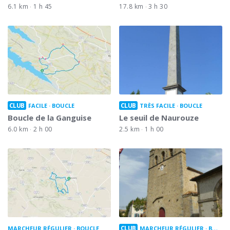
6.1 km
1 h 45
17.8 km
3 h 30
CLUB
CLUB
FACILE
BOUCLE
TRÈS FACILE
BOUCLE
Boucle de la Ganguise
Le seuil de Naurouze
6.0 km
2 h 00
2.5 km
1 h 00
CLUB
MARCHEUR RÉGULIER
BOUCLE
MARCHEUR RÉGULIER
BOUCLE