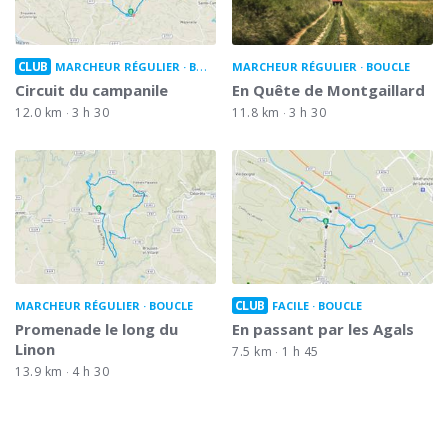
CLUB
MARCHEUR RÉGULIER
BOUCLE
MARCHEUR RÉGULIER
BOUCLE
Circuit du campanile
En Quête de Montgaillard
12.0 km
3 h 30
11.8 km
3 h 30
CLUB
MARCHEUR RÉGULIER
BOUCLE
FACILE
BOUCLE
Promenade le long du
En passant par les Agals
Linon
7.5 km
1 h 45
13.9 km
4 h 30