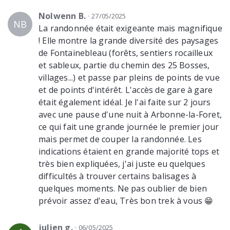
carrefour, prenez à droite en diagonale
le sentier balisé bleu qui finit par monter
Nolwenn B.
27/05/2025
NB
légèrement. Allez tout droit en étant
La randonnée était exigeante mais magnifique
attentif au balisage car le chemin Zig Zag
! Elle montre la grande diversité des paysages
entre les rochers jusqu’à arriver au
de Fontainebleau (forêts, sentiers rocailleux
magnifique point de vue du Rocher
et sableux, partie du chemin des 25 Bosses,
Cassepot, un promontoire unique où il
villages...) et passe par pleins de points de vue
est clairement temps de se poser pour
et de points d'intérêt. L'accès de gare à gare
un pique-nique un petit goûter.
était également idéal. Je l'ai faite sur 2 jours
avec une pause d'une nuit à Arbonne-la-Foret,
ce qui fait une grande journée le premier jour
mais permet de couper la randonnée. Les
indications étaient en grande majorité tops et
très bien expliquées, j'ai juste eu quelques
difficultés à trouver certains balisages à
quelques moments. Ne pas oublier de bien
prévoir assez d'eau, Très bon trek à vous 😁
julien g.
06/05/2025