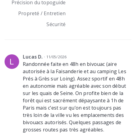
Précision du topoguide
vous l’aviez laissé mais sans revenir sur
vos pas : prenez donc le sentier qui part
Propreté / Entretien
à droite (un panneau y indique plusieurs
Sécurité
directions). Continuez tout droit pendant
300 m en suivant le balisage puis, celui-ci
se sépare en 2 au niveau d’un virage à
gauche. Continuez alors sur le sentier
qui part à droite et descend. Après 150 m
Lucas D.
11/05/2026
de légère descente, vous devez arriver
Randonnée faite en 48h en bivouac (aire
sur un grand chemin (la route Jean Bart)
autorisée à la Faisanderie et au camping Les
que vous traversez pour continuer sur le
Prés à Grès sur Loing). Assez sportif en 48h
sentier en face. Idem au carrefour
en autonomie mais agréable avec son début
suivant, 150 m plus loin. Continuez à
sur les quais de Seine. On profite bien de la
nouveau tout droit. Au niveau de la patte
forêt qui est sacrément dépaysante à 1h de
d'oie, prenez à gauche jusqu’à arriver
Paris mais c’est sur qu’on est toujours pas
sur la route de la vallée de la Solle que
très loin de la ville vu les emplacements des
vous prenez à droite. Traversez la D116
bivouacs autorisés. Quelques passages de
pour continuer sur le chemin en face.
grosses routes pas très agréables.
250 m après avoir traversé, au niveau du