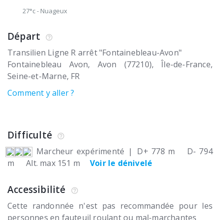
27°c
-
Nuageux
Départ
Transilien Ligne R arrêt "Fontainebleau-Avon"
Fontainebleau Avon
Avon (77210)
Île-de-France,
Seine-et-Marne
FR
Comment y aller ?
Difficulté
Marcheur expérimenté
|
D+ 778 m
D- 794
m
Alt. max 151 m
Voir le dénivelé
Accessibilité
Cette randonnée n'est pas recommandée pour les
personnes en fauteuil roulant ou mal-marchantes