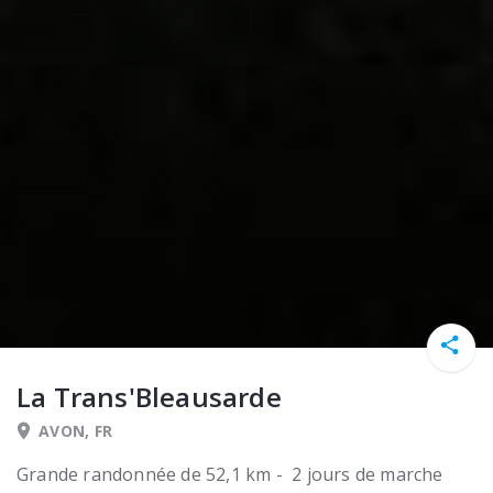
La Trans'Bleausarde
AVON, FR
Grande randonnée de 52,1 km - 2 jours de marche