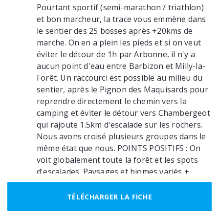
Pourtant sportif (semi-marathon / triathlon)
et bon marcheur, la trace vous emmène dans
le sentier des 25 bosses après +20kms de
marche. On en a plein les pieds et si on veut
éviter le détour de 1h par Arbonne, il n'y a
aucun point d'eau entre Barbizon et Milly-la-
Forêt. Un raccourci est possible au milieu du
sentier, après le Pignon des Maquisards pour
reprendre directement le chemin vers la
camping et éviter le détour vers Chambergeot
qui rajoute 1.5km d'escalade sur les rochers.
Nous avons croisé plusieurs groupes dans le
même état que nous. POINTS POSITIFS : On
voit globalement toute la forêt et les spots
d'escalades. Paysages et biomes variés +
nombreux points d'intérêts. Barbizon vaut
largement le détour (cafés / restaurants) et
TÉLÉCHARGER LA FICHE
notamment le musée gratuit qui s'y trouve. Le
sentier des crêtes était magnifique, et celui