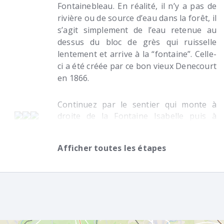
Fontainebleau. En réalité, il n’y a pas de
rivière ou de source d’eau dans la forêt, il
s’agit simplement de l’eau retenue au
dessus du bloc de grès qui ruisselle
lentement et arrive à la “fontaine”. Celle-
ci a été créée par ce bon vieux Denecourt
en 1866.
Continuez par le sentier qui monte à
droite de la Fontaine Isabelle puis à
nouveau à droite pour suivre le balisage.
Le sentier descend légèrement puis, au
Afficher toutes les étapes
carrefour suivant, 80 m plus loin,
continuez en face puis prenez à droite 50
m plus loin. Vous passez alors à côté de
la Fontaine Dorly (sur votre gauche)
créée par Denecourt en 1852. Continuez
ensuite toujours tout droit. Après 400 m,
vous passez notamment à côté d'une