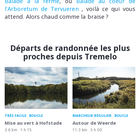
Balade à la ferme
, ou
Balade au coeur de
l'Arboretum de Tervueren
, voilà ce qui vous
attend. Alors chaud comme la braise ?
Départs de randonnée les plus
proches depuis Tremelo
TRÈS FACILE
BOUCLE
MARCHEUR RÉGULIER
BOUCLE
Mise au vert à Hofstade
Autour de Weerde
3.6 km
1 h 15
11.3 km
3 h 00