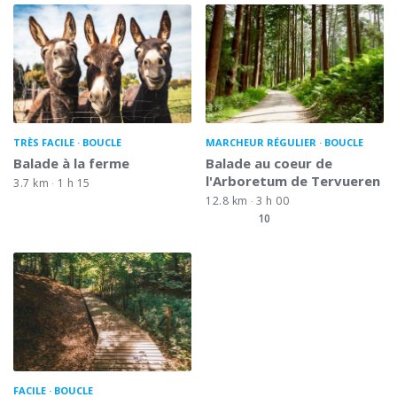
TRÈS FACILE
BOUCLE
MARCHEUR RÉGULIER
BOUCLE
Balade à la ferme
Balade au coeur de
l'Arboretum de Tervueren
3.7 km
1 h 15
12.8 km
3 h 00
10
FACILE
BOUCLE