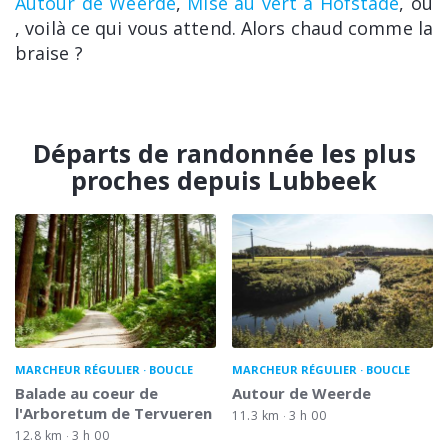
Autour de Weerde
,
Mise au vert à Hofstade
, ou
, voilà ce qui vous attend. Alors chaud comme la
braise ?
Départs de randonnée les plus
proches depuis Lubbeek
MARCHEUR RÉGULIER
BOUCLE
MARCHEUR RÉGULIER
BOUCLE
Balade au coeur de
Autour de Weerde
l'Arboretum de Tervueren
11.3 km
3 h 00
12.8 km
3 h 00