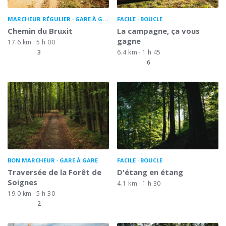
MARCHEUR RÉGULIER
GARE À GARE
FACILE
BOUCLE
Chemin du Bruxit
La campagne, ça vous
gagne
17.6 km
5 h 00
3
6.4 km
1 h 45
6
BON MARCHEUR
GARE À GARE
FACILE
BOUCLE
Traversée de la Forêt de
D'étang en étang
Soignes
4.1 km
1 h 30
19.0 km
5 h 30
2