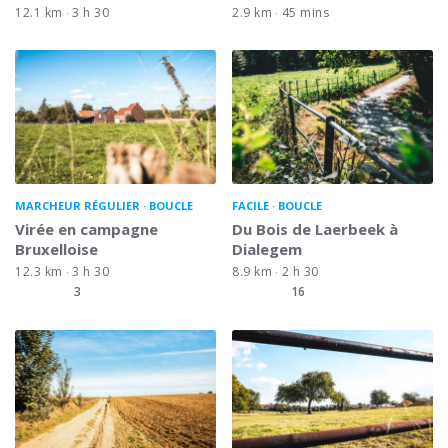
12.1 km
3 h 30
2.9 km
45 mins
MARCHEUR RÉGULIER
BOUCLE
FACILE
BOUCLE
Virée en campagne
Du Bois de Laerbeek à
Bruxelloise
Dialegem
12.3 km
3 h 30
8.9 km
2 h 30
3
16