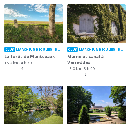
CLUB
CLUB
MARCHEUR RÉGULIER
BOUCLE
MARCHEUR RÉGULIER
BOUCLE
La forêt de Montceaux
Marne et canal à
Varreddes
18.0 km
4 h 30
6
13.0 km
3 h 00
2