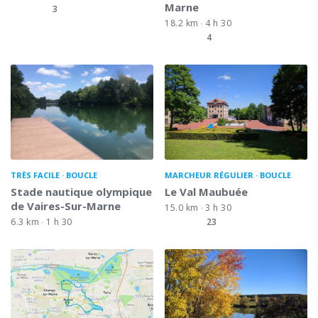
Marne
3
18.2 km
4 h 30
4
TRÈS FACILE
BOUCLE
MARCHEUR RÉGULIER
BOUCLE
Stade nautique olympique
Le Val Maubuée
de Vaires-Sur-Marne
15.0 km
3 h 30
6.3 km
1 h 30
23