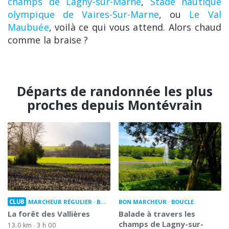
champs de Lagny-sur-Marne
,
Stade nautique
olympique de Vaires-Sur-Marne
, ou
Le Val
Maubuée
, voilà ce qui vous attend. Alors chaud
comme la braise ?
Départs de randonnée les plus
proches depuis Montévrain
CLUB
MARCHEUR RÉGULIER
BOUCLE
BON MARCHEUR
BOUCLE
La forêt des Vallières
Balade à travers les
champs de Lagny-sur-
13.0 km
3 h 00