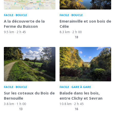
FACILE
BOUCLE
FACILE
BOUCLE
A la découverte de la
Emerainville et son bois de
Ferme du Buisson
Célie
9.5 km
2 h 45
8.3 km
2 h 00
18
FACILE
BOUCLE
FACILE
GARE À GARE
Sur les coteaux du Bois de
Balade dans les bois,
Bernouille
entre Clichy et Sevran
3.8 km
1 h 00
10.8 km
2 h 45
13
16