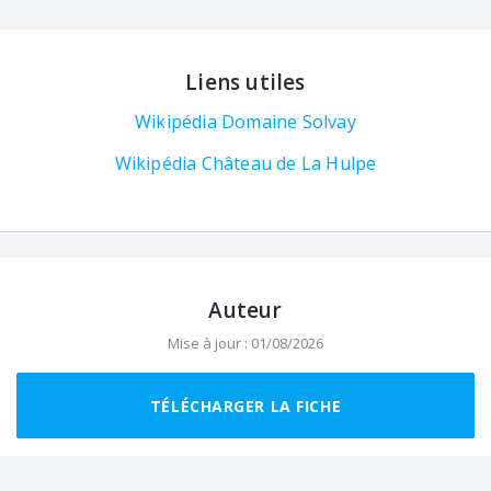
Liens utiles
Wikipédia Domaine Solvay
Wikipédia Château de La Hulpe
Auteur
Mise à jour : 01/08/2026
Helloways
TÉLÉCHARGER LA FICHE
Helloways est le point de départ de
balades, randonnées et micro-aventures
inoubliables en France.