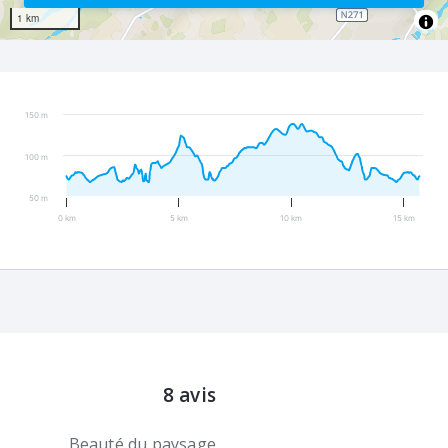
1 km
150 m
100 m
50 m
0 km
5 km
10 km
15 km
8 avis
Beauté du paysage