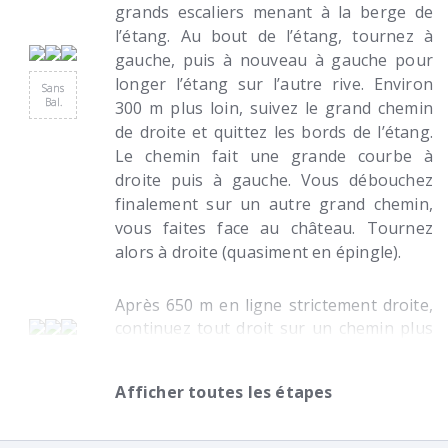
grands escaliers menant à la berge de
l’étang. Au bout de l’étang, tournez à
gauche, puis à nouveau à gauche pour
longer l’étang sur l’autre rive. Environ
Sans
Bal.
300 m plus loin, suivez le grand chemin
de droite et quittez les bords de l’étang.
Le chemin fait une grande courbe à
droite puis à gauche. Vous débouchez
finalement sur un autre grand chemin,
vous faites face au château. Tournez
alors à droite (quasiment en épingle).
Après 650 m en ligne strictement droite,
continuez tout droit sur un chemin plus
étroit pendant 50 m , puis tournez à
Sans
gauche à la perpendiculaire sur un petit
Bal.
Afficher toutes les étapes
sentier qui entre directement dans le
bois. Environ 200 m plus loin, le chemin
entame un virage à gauche. Poursuivez