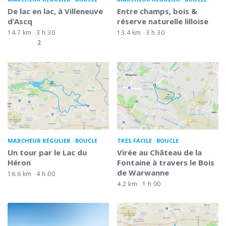
De lac en lac, à Villeneuve
Entre champs, bois &
d’Ascq
réserve naturelle lilloise
14.7 km
3 h 30
13.4 km
3 h 30
2
MARCHEUR RÉGULIER
BOUCLE
TRÈS FACILE
BOUCLE
Un tour par le Lac du
Virée au Château de la
Héron
Fontaine à travers le Bois
de Warwanne
16.6 km
4 h 00
4.2 km
1 h 00