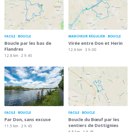
FACILE
BOUCLE
MARCHEUR RÉGULIER
BOUCLE
Boucle par les bas de
Virée entre Don et Herin
Flandres
12.6 km
3 h 00
12.8 km
2 h 45
FACILE
BOUCLE
FACILE
BOUCLE
Par Don, sans excuse
Boucle du Bœuf par les
sentiers de Dottignies
11.5 km
2 h 45
6.8 km
1 h 45