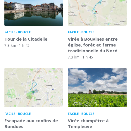
FACILE
BOUCLE
FACILE
BOUCLE
Tour de la Citadelle
Virée à Bouvines entre
église, forêt et ferme
7.3 km
1 h 45
traditionnelle du Nord
7.3 km
1 h 45
FACILE
BOUCLE
FACILE
BOUCLE
Escapade aux confins de
Virée champêtre à
Bondues
Templeuve