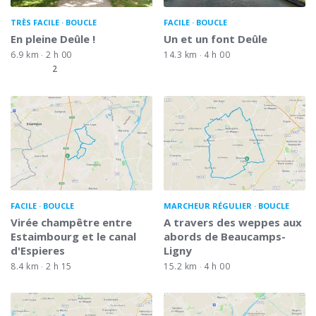
TRÈS FACILE
BOUCLE
FACILE
BOUCLE
En pleine Deûle !
Un et un font Deûle
6.9 km
2 h 00
14.3 km
4 h 00
2
FACILE
BOUCLE
MARCHEUR RÉGULIER
BOUCLE
Virée champêtre entre
A travers des weppes aux
Estaimbourg et le canal
abords de Beaucamps-
d'Espieres
Ligny
8.4 km
2 h 15
15.2 km
4 h 00