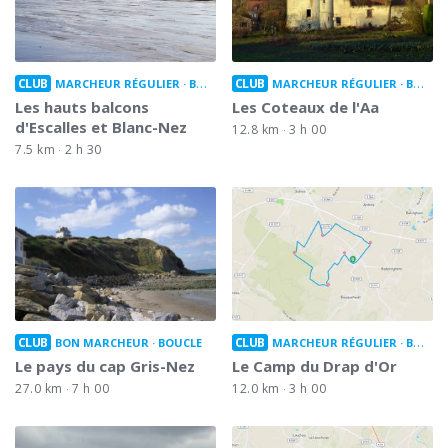
CLUB
CLUB
MARCHEUR RÉGULIER
BOUCLE
MARCHEUR RÉGULIER
BOUCLE
Les hauts balcons
Les Coteaux de l'Aa
d'Escalles et Blanc-Nez
12.8 km
3 h 00
7.5 km
2 h 30
CLUB
CLUB
BON MARCHEUR
BOUCLE
MARCHEUR RÉGULIER
BOUCLE
Le pays du cap Gris-Nez
Le Camp du Drap d'Or
27.0 km
7 h 00
12.0 km
3 h 00