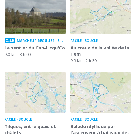
CLUB
MARCHEUR RÉGULIER
BOUCLE
FACILE
BOUCLE
Le sentier du Cah-Licqu'Co
Au creux de la vallée de la
Hem
9.0 km
3 h 00
9.5 km
2 h 30
FACILE
BOUCLE
FACILE
BOUCLE
Tilques, entre quais et
Balade idyllique par
châlets
l'ascenseur à bateaux des