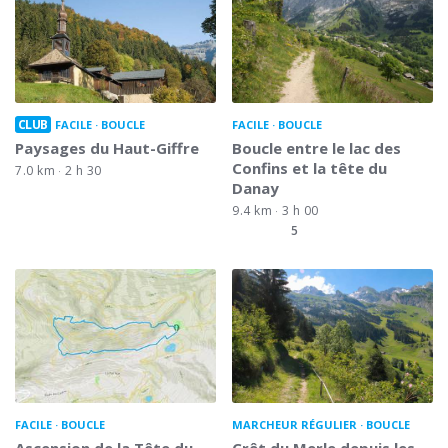
CLUB
FACILE
BOUCLE
FACILE
BOUCLE
Paysages du Haut-Giffre
Boucle entre le lac des
Confins et la tête du
7.0 km
2 h 30
Danay
9.4 km
3 h 00
5
FACILE
BOUCLE
MARCHEUR RÉGULIER
BOUCLE
Ascension de la Tête du
Crêt du Merle depuis les