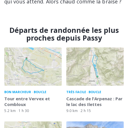
qui vous attend. Alors chaud comme la braise ?
Départs de randonnée les plus
proches depuis Passy
BON MARCHEUR
BOUCLE
TRÈS FACILE
BOUCLE
Tour entre Vervex et
Cascade de l'Arpenaz : Par
Combloux
le lac des Ilettes
5.2 km
1 h 30
9.0 km
2 h 15