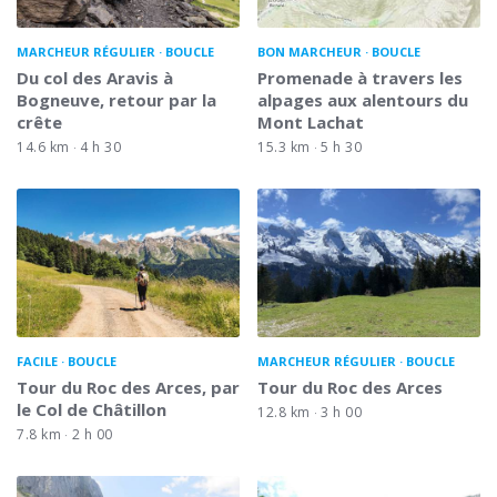
MARCHEUR RÉGULIER
BOUCLE
BON MARCHEUR
BOUCLE
Du col des Aravis à
Promenade à travers les
Bogneuve, retour par la
alpages aux alentours du
crête
Mont Lachat
14.6 km
4 h 30
15.3 km
5 h 30
FACILE
BOUCLE
MARCHEUR RÉGULIER
BOUCLE
Tour du Roc des Arces, par
Tour du Roc des Arces
le Col de Châtillon
12.8 km
3 h 00
7.8 km
2 h 00