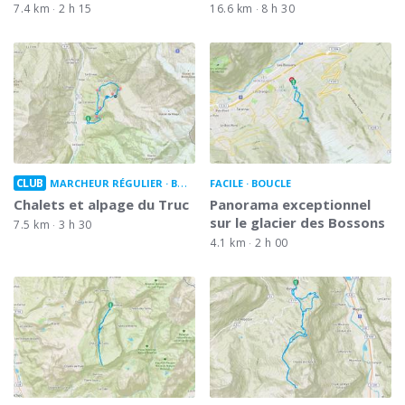
7.4 km
2 h 15
16.6 km
8 h 30
CLUB
MARCHEUR RÉGULIER
BOUCLE
FACILE
BOUCLE
Chalets et alpage du Truc
Panorama exceptionnel
sur le glacier des Bossons
7.5 km
3 h 30
4.1 km
2 h 00