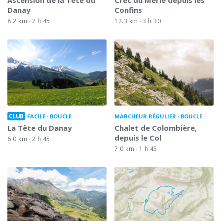
Danay
Confins
8.2 km
2 h 45
12.3 km
3 h 30
CLUB
FACILE
BOUCLE
MARCHEUR RÉGULIER
BOUCLE
La Tête du Danay
Chalet de Colombière,
depuis le Col
6.0 km
2 h 45
7.0 km
1 h 45