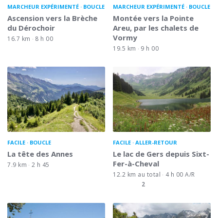
MARCHEUR EXPÉRIMENTÉ
BOUCLE
MARCHEUR EXPÉRIMENTÉ
BOUCLE
Ascension vers la Brèche
Montée vers la Pointe
du Dérochoir
Areu, par les chalets de
Vormy
16.7 km
8 h 00
19.5 km
9 h 00
FACILE
BOUCLE
FACILE
ALLER-RETOUR
La tête des Annes
Le lac de Gers depuis Sixt-
Fer-à-Cheval
7.9 km
2 h 45
12.2 km au total
4 h 00 A/R
2