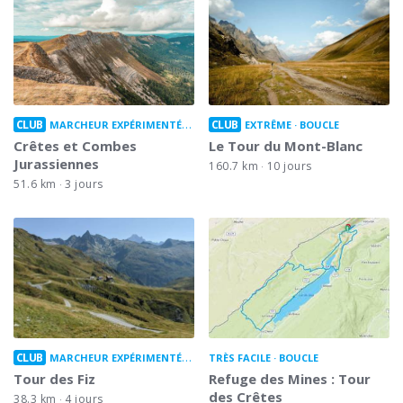
CLUB
CLUB
MARCHEUR EXPÉRIMENTÉ
BOUCLE
EXTRÊME
BOUCLE
Crêtes et Combes
Le Tour du Mont-Blanc
Jurassiennes
160.7 km
10 jours
51.6 km
3 jours
CLUB
MARCHEUR EXPÉRIMENTÉ
BOUCLE
TRÈS FACILE
BOUCLE
Tour des Fiz
Refuge des Mines : Tour
des Crêtes
38.3 km
4 jours