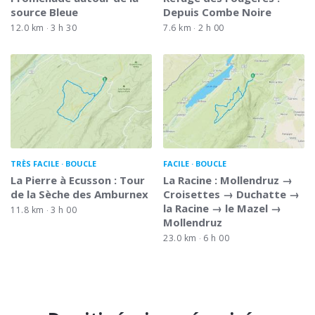
source Bleue
Depuis Combe Noire
12.0 km
3 h 30
7.6 km
2 h 00
TRÈS FACILE
BOUCLE
FACILE
BOUCLE
La Pierre à Ecusson : Tour
La Racine : Mollendruz →
de la Sèche des Amburnex
Croisettes → Duchatte →
la Racine → le Mazel →
11.8 km
3 h 00
Mollendruz
23.0 km
6 h 00