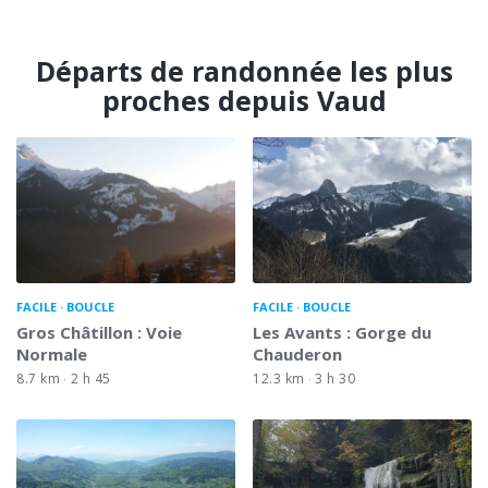
Départs de randonnée les plus
proches depuis Vaud
FACILE
BOUCLE
FACILE
BOUCLE
Gros Châtillon : Voie
Les Avants : Gorge du
Normale
Chauderon
8.7 km
2 h 45
12.3 km
3 h 30