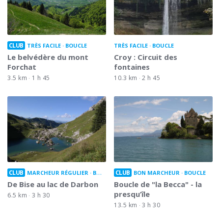
CLUB
TRÈS FACILE
BOUCLE
TRÈS FACILE
BOUCLE
Le belvédère du mont
Croy : Circuit des
Forchat
fontaines
3.5 km
1 h 45
10.3 km
2 h 45
CLUB
CLUB
MARCHEUR RÉGULIER
BOUCLE
BON MARCHEUR
BOUCLE
De Bise au lac de Darbon
Boucle de "la Becca" - la
presqu’île
6.5 km
3 h 30
13.5 km
3 h 30