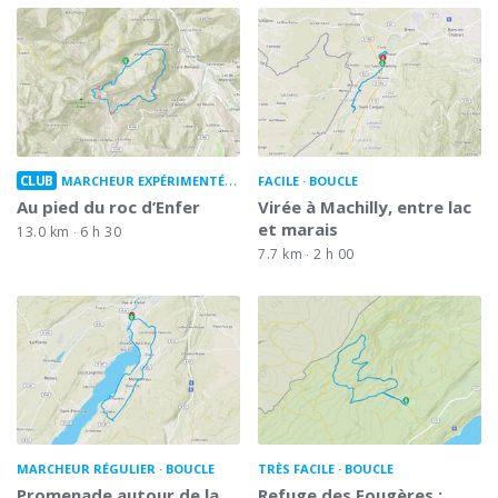
CLUB
MARCHEUR EXPÉRIMENTÉ
BOUCLE
FACILE
BOUCLE
Au pied du roc d’Enfer
Virée à Machilly, entre lac
et marais
13.0 km
6 h 30
7.7 km
2 h 00
MARCHEUR RÉGULIER
BOUCLE
TRÈS FACILE
BOUCLE
Promenade autour de la
Refuge des Fougères :