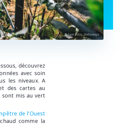
© Sam John, Helloways
dessous, découvrez
ionnées avec soin
us les niveaux. A
et des cartes au
 sont mis au vert
pêtre de l'Ouest
s chaud comme la