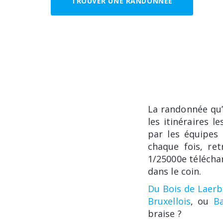
TROUVER UNE RANDONNÉE
La randonnée qu’
les itinéraires 
par les équipes 
chaque fois, re
1/25000e télécha
dans le coin.
Du Bois de Laer
Bruxellois
, ou
Ba
braise ?