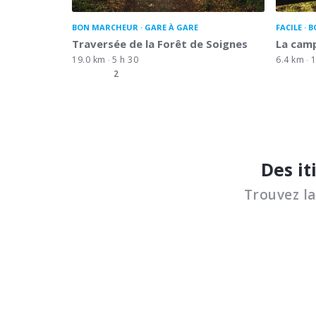
BON MARCHEUR
GARE À GARE
FACILE
B
Traversée de la Forêt de Soignes
La cam
19.0 km
5 h 30
6.4 km
1
2
Des it
Trouvez l