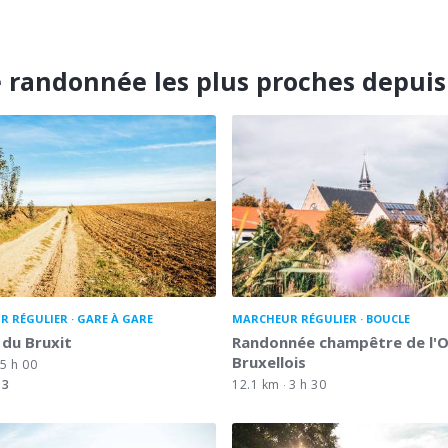
e randonnée les plus proches depui
R RÉGULIER
GARE À GARE
MARCHEUR RÉGULIER
BOUCLE
du Bruxit
Randonnée champêtre de l'
Bruxellois
5 h 00
3
12.1 km
3 h 30