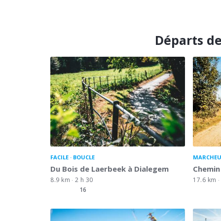
Départs d
FACILE
BOUCLE
MARCHEU
Du Bois de Laerbeek à Dialegem
Chemin 
8.9 km
2 h 30
17.6 km
16