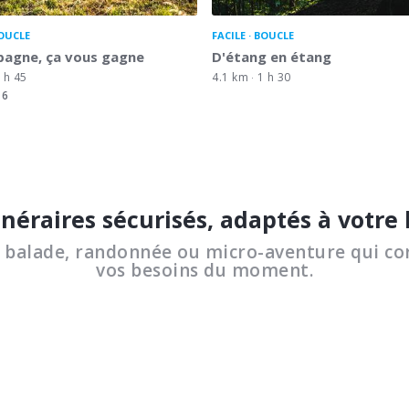
OUCLE
FACILE
BOUCLE
pagne, ça vous gagne
D'étang en étang
 h 45
4.1 km
1 h 30
6
inéraires sécurisés, adaptés à votre
a balade, randonnée ou micro-aventure qui co
vos besoins du moment.