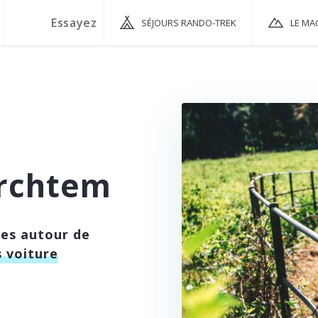
SÉJOURS RANDO-TREK
LE MA
rchtem
ées autour de
 voiture