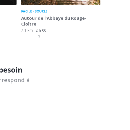
FACILE
BOUCLE
Autour de l'Abbaye du Rouge-
Cloître
7.1 km
2 h 00
9
 besoin
rrespond à