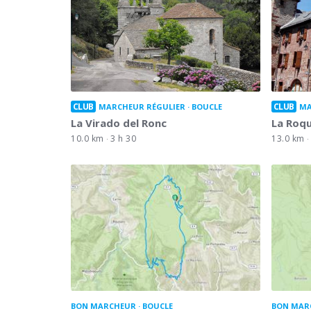
CLUB
CLUB
MARCHEUR RÉGULIER
BOUCLE
MA
La Virado del Ronc
La Roq
10.0 km
3 h 30
13.0 km
BON MARCHEUR
BOUCLE
BON MAR