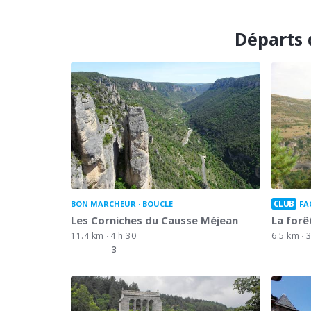
Départs 
CLUB
BON MARCHEUR
BOUCLE
FA
Les Corniches du Causse Méjean
La forê
11.4 km
4 h 30
6.5 km
3
3