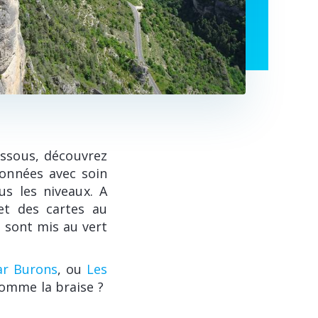
essous, découvrez
ionnées avec soin
us les niveaux. A
et des cartes au
 sont mis au vert
ar Burons
, ou
Les
comme la braise ?