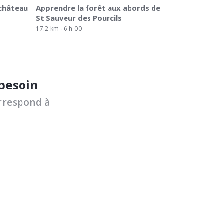
 château
Apprendre la forêt aux abords de
St Sauveur des Pourcils
17.2 km
6 h 00
 besoin
rrespond à