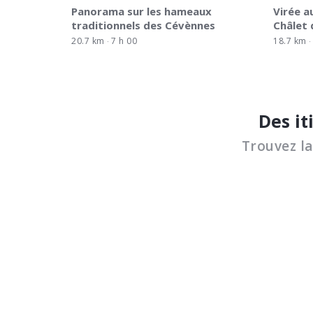
Panorama sur les hameaux
Virée a
traditionnels des Cévènnes
Châlet d
20.7 km
7 h 00
18.7 km
Des it
Trouvez l