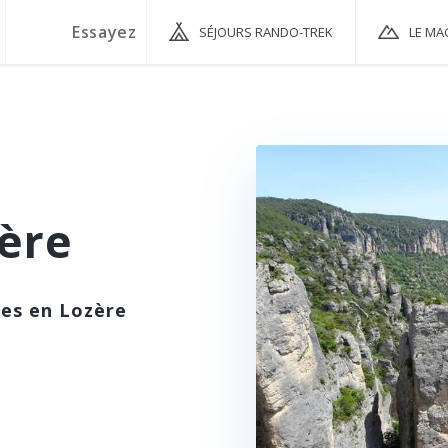
SÉJOURS RANDO-TREK
LE MA
ère
ées en Lozère