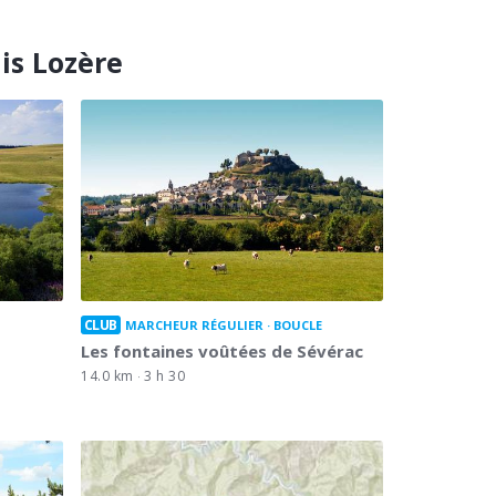
is Lozère
CLUB
MARCHEUR RÉGULIER
BOUCLE
Les fontaines voûtées de Sévérac
14.0 km
3 h 30