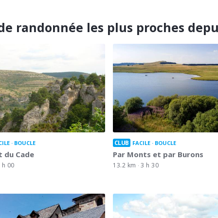
de randonnée les plus proches depu
CLUB
CILE
BOUCLE
FACILE
BOUCLE
t du Cade
Par Monts et par Burons
 h 00
13.2 km
3 h 30