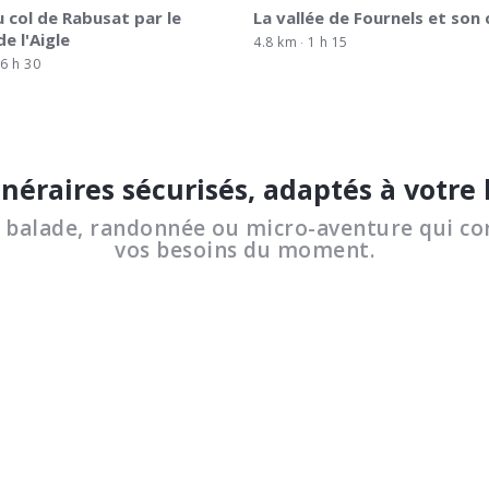
u col de Rabusat par le
La vallée de Fournels et son
e l'Aigle
4.8 km
1 h 15
6 h 30
inéraires sécurisés, adaptés à votre
a balade, randonnée ou micro-aventure qui co
vos besoins du moment.