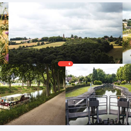
 sur la rue de l’enclos et 50 m plus loin à gauche sur le 
uez sur le premier chemin qui se présente à droite. Pour
 Le chemin descend, puis remonte et vous mène sur un au
z en face. Au carrefour suivant, tournez à gauche sur
e sur la première à droite. Poursuivez tout droit jus
. Vous passez le cimetière puis, au niveau des premières
principale qui tourne à gauche en continuant en face.
z une nouvelle route que vous traversez pour poursuivre e
6