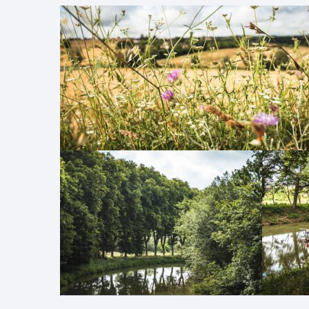
droite
bifurq
droit.
prene
ensuit
Sernin
route 
croise