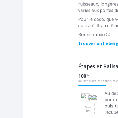
ruisseaux, longere
variés aux portes 
Pour le dodo, que v
du tracé. Il y a mê
Bonne rando 🙂
Trouver un hébe
Étapes et Balis
100
de l’itinéraire est balisé, et c
Au dép
pour c
puis t
Sans
Bal.
récupé