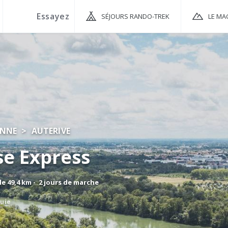
SÉJOURS RANDO-TREK
LE MA
ONNE
AUTERIVE
se Express
 49,4 km - 2 jours de marche
luie