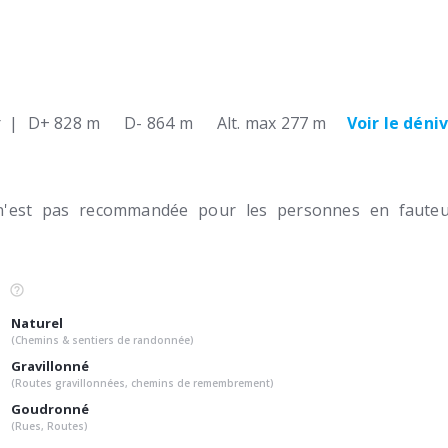
r
|
D+ 828 m
D- 864 m
Alt. max 277 m
Voir le déni
n'est pas recommandée pour les personnes en fauteui
Naturel
(Chemins & sentiers de randonnée)
Gravillonné
(Routes gravillonnées, chemins de remembrement)
Goudronné
(Rues, Routes)