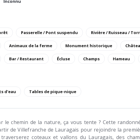
Inconnu
orêt
Passerelle / Pont suspendu
Rivière / Ruisseau / Tor
Animaux de la ferme
Monument historique
Châte
Bar / Restaurant
Écluse
Champs
Hameau
ts d'eau
Tables de pique-nique
ar le chemin de la nature, ça vous tente ? Cette randonné
tir de Villefranche de Lauragais pour rejoindre la premi
traverserez coteaux et vallons du Lauragais, des cham