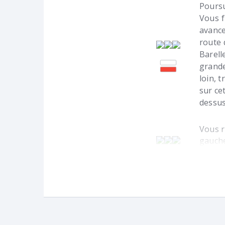
Poursu
Vous f
avance
route 
Barell
grande
loin, 
sur ce
dessus
Vous r
gauche
sur le
crois
ensuit
villag
grand 
Poursu
toujou