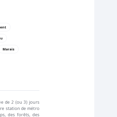
rent
au
Marais
e de 2 (ou 3) jours
ère station de métro
ps, des forêts, des