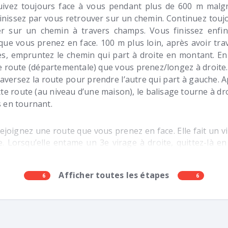
ivez toujours face à vous pendant plus de 600 m malgré
inissez par vous retrouver sur un chemin. Continuez touj
r sur un chemin à travers champs. Vous finissez enfin
que vous prenez en face. 100 m plus loin, après avoir tra
es, empruntez le chemin qui part à droite en montant. En 
 route (départementale) que vous prenez/longez à droite.
traversez la route pour prendre l’autre qui part à gauche.
tte route (au niveau d’une maison), le balisage tourne à dr
 en tournant.
ejoignez une route que vous prenez en face. Elle fait un vi
. Lorsqu’elle entame un 3e virage à droite, quittez-là e
 chemin. Poursuivez toujours sur le sentier face à vous
ez une route que vous traversez pour continuer en fa
Afficher toutes les étapes
e la rivière La Grasse puis entamez sur la droite une mo
6
6
e de Montgaillard-Lauragais. À l’entrée du village, vou
chemin puis tournez à gauche et tout de suite à droite su
ivez toujours tout droit pour traverser le village. Pren
rs en suivant le balisage. Vous passez à côté du cimet