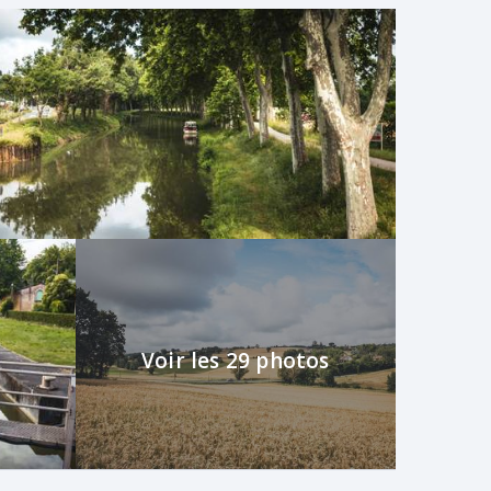
chemin. Après 300 m,
suivez toujours tout
tre chemin que vous
 la route. Tournez
qu’au hameau de St-
 maisons, quittez la
 Après 300 m, vous
n face.
Voir les 29 photos