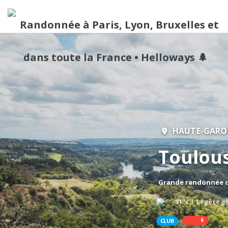
HAUTE-GAR
Toulou
Grande randonnée de
31°c
Légère p
6
CLUB