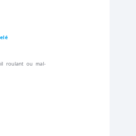
velé
l roulant ou mal-