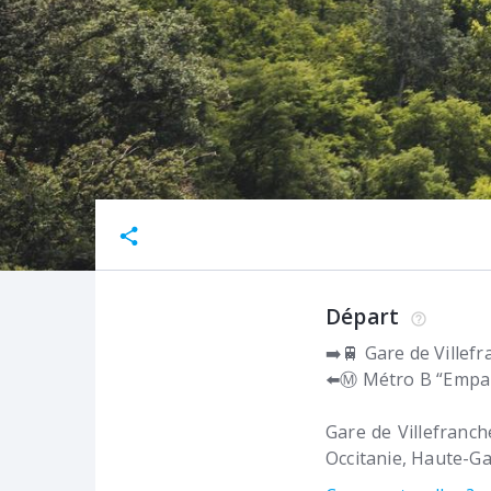
Départ
➡️🚆 Gare de Villef
⬅️Ⓜ️ Métro B “Empa
Gare de Villefranc
Occitanie, Haute-G