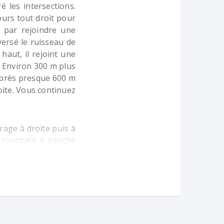
 les intersections.
ours tout droit pour
 par rejoindre une
versé le ruisseau de
haut, il rejoint une
 Environ 300 m plus
 Après presque 600 m
oite. Vous continuez
rage à droite puis à
n tournant à gauche
. Après 700 m, vous
ce. Vous traversez
ntée en direction du
s rejoignez un plus
r la rue des Écoles.
ez ensuite à gauche
ière puis tournez à