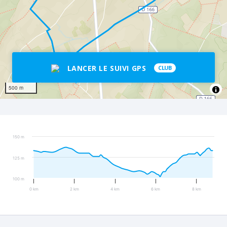
LANCER LE SUIVI GPS
CLUB
500 m
150 m
125 m
100 m
0 km
2 km
4 km
6 km
8 km