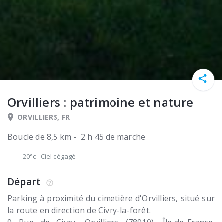
Orvilliers : patrimoine et nature
ORVILLIERS, FR
Boucle de 8,5 km - 2 h 45 de marche
20°c
-
Ciel dégagé
Départ
Parking à proximité du cimetière d'Orvilliers, situé sur
la route en direction de Civry-la-forêt.
9 Rue de Civry
Orvilliers (78910)
Île-de-France,