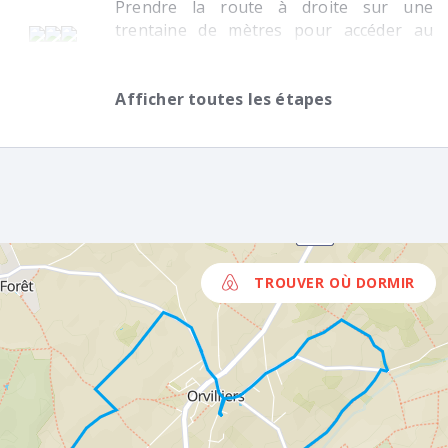
Prendre la route à droite sur une
trentaine de mètres pour accéder au
chemin sur la gauche.
Sans
Bal.
Afficher toutes les étapes
Remonter jusqu'au croisement de
chemins et tourner à gauche. En
atteignant les premières maisons, le
chemin des Merisiers devient route
goudronnée, il débouche dans la rue
Croix Sainte-Anne qui mène au
monument aux Morts et à l'église Saint-
Martin.
TROUVER OÙ DORMIR