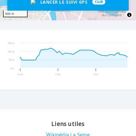
LANCER LE SUIVI GPS
CLUB
500 m
150 m
100 m
50 m
0 m
0 km
2 km
4 km
Liens utiles
Wikipédia La Seine