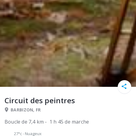
Circuit des peintres
BARBIZON, FR
Boucle de 7,4 km - 1 h 45 de marche
27°c
-
Nuageux