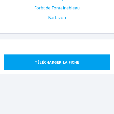
Forêt de Fontainebleau
Barbizon
Auteur
Mise à jour : 14/06/2026
TÉLÉCHARGER LA FICHE
Fontainebleau Tourisme
Fontainebleau Tourisme vous invite à
découvrir sa forêt, ses paysages de
montagne, ses points de vue, ses
curiosités. Vivez l'expérience!