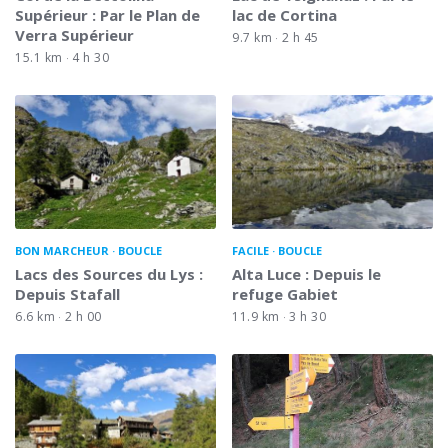
Supérieur : Par le Plan de
lac de Cortina
Verra Supérieur
9.7 km
2 h 45
15.1 km
4 h 30
BON MARCHEUR
BOUCLE
FACILE
BOUCLE
Lacs des Sources du Lys :
Alta Luce : Depuis le
Depuis Stafall
refuge Gabiet
6.6 km
2 h 00
11.9 km
3 h 30