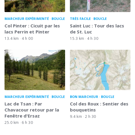
MARCHEUR EXPÉRIMENTÉ
BOUCLE
TRÈS FACILE
BOUCLE
Col Pinter : Cicuit par les
Saint Luc : Tour des lacs
lacs Perrin et Pinter
de St. Luc
13.4 km
4 h 00
15.3 km
4 h 30
MARCHEUR EXPÉRIMENTÉ
BOUCLE
BON MARCHEUR
BOUCLE
Lac de Tsan : Par
Col des Roux : Sentier des
Chavacour retour par la
bouquetins
Fenêtre d'Ersaz
9.4 km
2 h 30
25.0 km
6 h 30