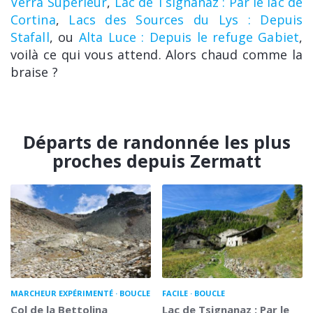
Verra Supérieur
,
Lac de Tsignanaz : Par le lac de
Cortina
,
Lacs des Sources du Lys : Depuis
Stafall
, ou
Alta Luce : Depuis le refuge Gabiet
,
voilà ce qui vous attend. Alors chaud comme la
braise ?
Départs de randonnée les plus
proches depuis Zermatt
MARCHEUR EXPÉRIMENTÉ
BOUCLE
FACILE
BOUCLE
Col de la Bettolina
Lac de Tsignanaz : Par le