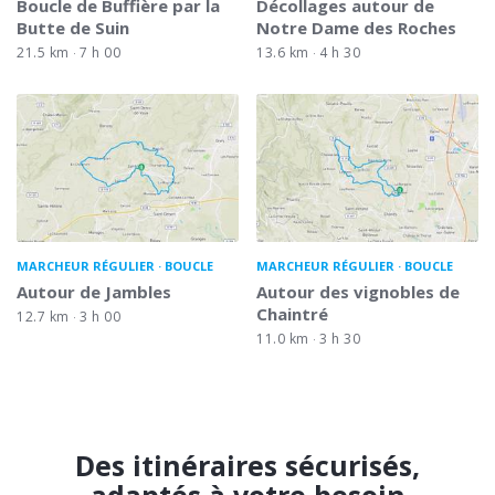
Boucle de Buffière par la
Décollages autour de
Butte de Suin
Notre Dame des Roches
21.5 km
7 h 00
13.6 km
4 h 30
MARCHEUR RÉGULIER
BOUCLE
MARCHEUR RÉGULIER
BOUCLE
Autour de Jambles
Autour des vignobles de
Chaintré
12.7 km
3 h 00
11.0 km
3 h 30
Des itinéraires sécurisés,
adaptés à votre besoin