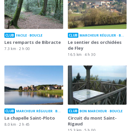
CLUB
CLUB
FACILE
BOUCLE
MARCHEUR RÉGULIER
BOUCLE
Les remparts de Bibracte
Le sentier des orchidées
de Fley
7.3 km
2 h 00
16.5 km
4 h 30
CLUB
CLUB
MARCHEUR RÉGULIER
BOUCLE
BON MARCHEUR
BOUCLE
La chapelle Saint-Ploto
Circuit du mont Saint-
Rigaud
8.0 km
2 h 45
15.3 km
5 h 00