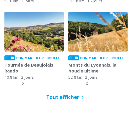
51.6 km
3 jours
311.8 km
18 jours
CLUB
CLUB
BON MARCHEUR
BOUCLE
BON MARCHEUR
BOUCLE
Tournée de Beaujolais
Monts du Lyonnais, la
Rando
boucle ultime
40.8 km
2 jours
52.8 km
2 jours
5
2
Tout afficher