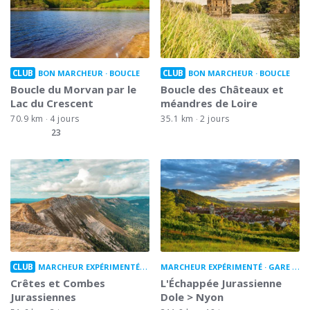
CLUB
CLUB
BON MARCHEUR
BOUCLE
BON MARCHEUR
BOUCLE
Boucle du Morvan par le
Boucle des Châteaux et
Lac du Crescent
méandres de Loire
70.9 km
4 jours
35.1 km
2 jours
23
CLUB
MARCHEUR EXPÉRIMENTÉ
BOUCLE
MARCHEUR EXPÉRIMENTÉ
GARE À GARE
Crêtes et Combes
L'Échappée Jurassienne
Jurassiennes
Dole > Nyon