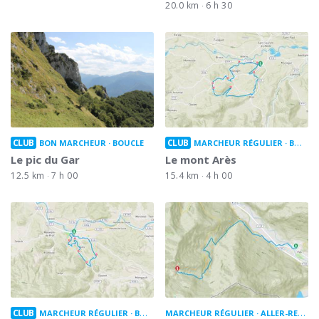
20.0 km
6 h 30
CLUB
CLUB
BON MARCHEUR
BOUCLE
MARCHEUR RÉGULIER
BOUCLE
Le pic du Gar
Le mont Arès
12.5 km
7 h 00
15.4 km
4 h 00
CLUB
MARCHEUR RÉGULIER
BOUCLE
MARCHEUR RÉGULIER
ALLER-RETOUR