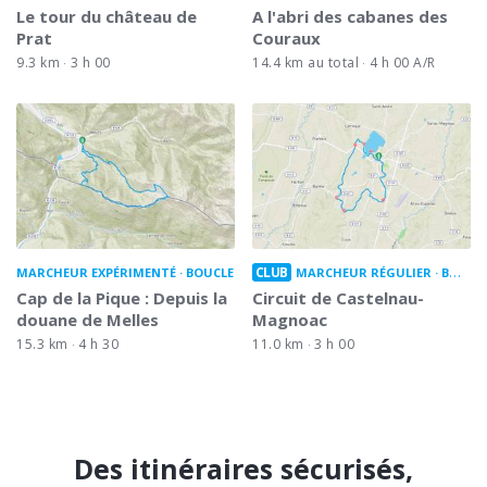
Le tour du château de
A l'abri des cabanes des
Prat
Couraux
9.3 km
3 h 00
14.4 km au total
4 h 00 A/R
CLUB
MARCHEUR EXPÉRIMENTÉ
BOUCLE
MARCHEUR RÉGULIER
BOUCLE
Cap de la Pique : Depuis la
Circuit de Castelnau-
douane de Melles
Magnoac
15.3 km
4 h 30
11.0 km
3 h 00
Des itinéraires sécurisés,