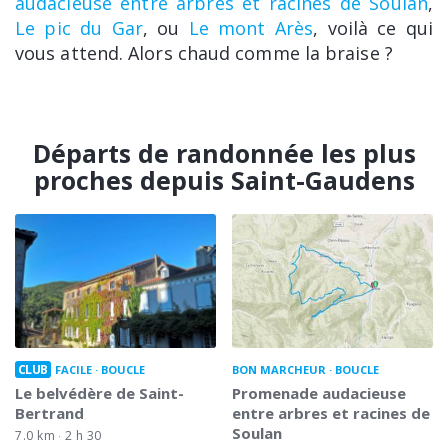
audacieuse entre arbres et racines de Soulan
,
Le pic du Gar
, ou
Le mont Arès
, voilà ce qui
vous attend. Alors chaud comme la braise ?
Départs de randonnée les plus
proches depuis Saint-Gaudens
CLUB
FACILE
BOUCLE
BON MARCHEUR
BOUCLE
Le belvédère de Saint-
Promenade audacieuse
Bertrand
entre arbres et racines de
Soulan
7.0 km
2 h 30