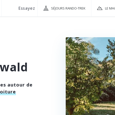
SÉJOURS RANDO-TREK
LE MA
twald
ées autour de
voiture