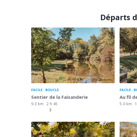
Départs d
FACILE
BOUCLE
FACILE
B
Sentier de la Faisanderie
Au fil de 
9.3 km
2 h 45
5.0 km
1
3