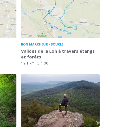
BON MARCHEUR
BOUCLE
Vallons de la Loh à travers étangs
et forêts
19.1 km
5 h 00