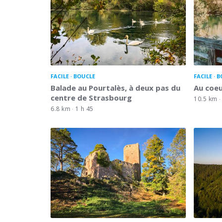
FACILE
BOUCLE
FACILE
B
Balade au Pourtalès, à deux pas du
Au coeu
centre de Strasbourg
10.5 km
6.8 km
1 h 45