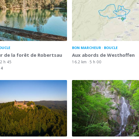
OUCLE
BON MARCHEUR
BOUCLE
r de la forêt de Robertsau
Aux abords de Westhoffen
2 h 45
16.2 km
5 h 00
4