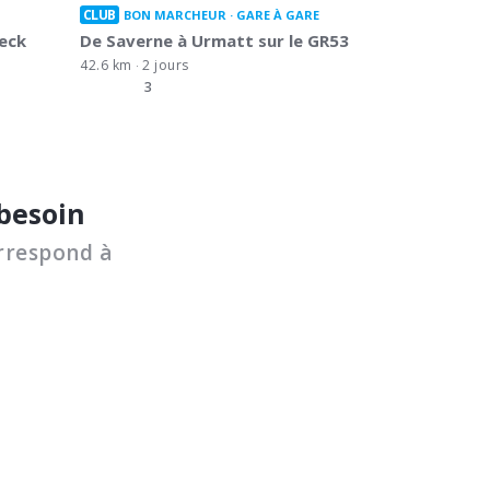
CLUB
BON MARCHEUR
GARE À GARE
deck
De Saverne à Urmatt sur le GR53
42.6 km
2 jours
3
 besoin
rrespond à