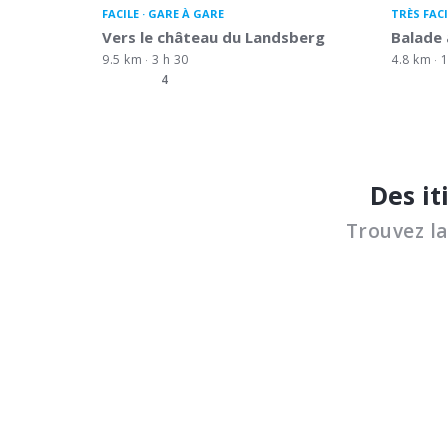
FACILE
GARE À GARE
TRÈS FACI
Vers le château du Landsberg
Balade 
9.5 km
3 h 30
4.8 km
1
4
Des it
Trouvez l