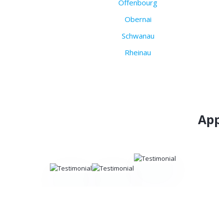
Offenbourg
Obernai
Schwanau
Rheinau
App