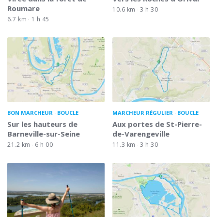
Roumare
10.6 km
3 h 30
6.7 km
1 h 45
BON MARCHEUR
BOUCLE
MARCHEUR RÉGULIER
BOUCLE
Sur les hauteurs de
Aux portes de St-Pierre-
Barneville-sur-Seine
de-Varengeville
21.2 km
6 h 00
11.3 km
3 h 30