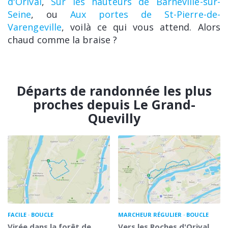
d'Orival
,
Sur les hauteurs de Barneville-sur-
Seine
, ou
Aux portes de St-Pierre-de-
Varengeville
, voilà ce qui vous attend. Alors
chaud comme la braise ?
Départs de randonnée les plus
proches depuis Le Grand-
Quevilly
FACILE
BOUCLE
MARCHEUR RÉGULIER
BOUCLE
Virée dans la forêt de
Vers les Roches d'Orival