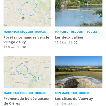
MARCHEUR RÉGULIER
BOUCLE
MARCHEUR RÉGULIER
BOUCLE
Forêts normandes vers le
Les deux vallées
village de Ry
17.4 km
4 h 00
12.9 km
3 h 30
MARCHEUR RÉGULIER
BOUCLE
BON MARCHEUR
BOUCLE
Promenade boisée autour
Les côtes du Vauvray
de Clères
11.1 km
3 h 00