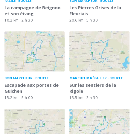
FACILE
BOUCLE
BON MARCHEUR
BOUCLE
La campagne de Beignon
Les Pierres Grises de la
et son étang
Fleuriais
10.2 km
2 h 30
20.6 km
5 h 30
BON MARCHEUR
BOUCLE
MARCHEUR RÉGULIER
BOUCLE
Escapade aux portes de
Sur les sentiers de la
Guichen
Rigole
15.2 km
5 h 00
13.5 km
3 h 30