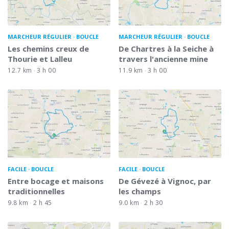
MARCHEUR RÉGULIER
BOUCLE
MARCHEUR RÉGULIER
BOUCLE
Les chemins creux de
De Chartres à la Seiche à
Thourie et Lalleu
travers l'ancienne mine
12.7 km
3 h 00
11.9 km
3 h 00
FACILE
BOUCLE
FACILE
BOUCLE
Entre bocage et maisons
De Gévezé à Vignoc, par
traditionnelles
les champs
9.8 km
2 h 45
9.0 km
2 h 30