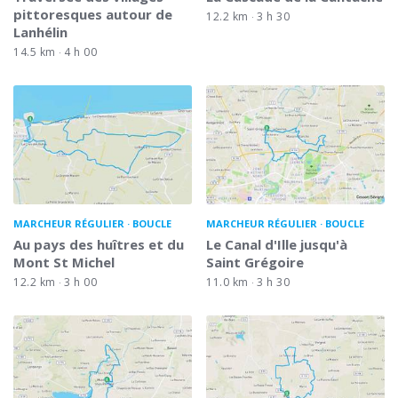
pittoresques autour de
12.2 km
3 h 30
Lanhélin
14.5 km
4 h 00
MARCHEUR RÉGULIER
BOUCLE
MARCHEUR RÉGULIER
BOUCLE
Au pays des huîtres et du
Le Canal d'Ille jusqu'à
Mont St Michel
Saint Grégoire
12.2 km
3 h 00
11.0 km
3 h 30