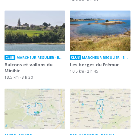
CLUB
CLUB
MARCHEUR RÉGULIER
BOUCLE
MARCHEUR RÉGULIER
BOUCLE
Balcons et vallons du
Les berges du Frémur
Minihic
10.5 km
2 h 45
13.5 km
3 h 30