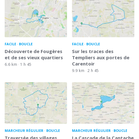
FACILE
BOUCLE
FACILE
BOUCLE
Découverte de Fougères
Sur les traces des
et de ses vieux quartiers
Templiers aux portes de
Carentoir
6.6 km
1 h 45
9.9 km
2 h 45
MARCHEUR RÉGULIER
BOUCLE
MARCHEUR RÉGULIER
BOUCLE
Traversée des villages
La Cascade de la Cantache