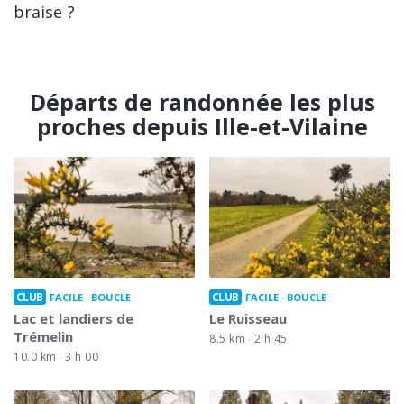
braise ?
Départs de randonnée les plus
proches depuis Ille-et-Vilaine
CLUB
CLUB
FACILE
BOUCLE
FACILE
BOUCLE
Lac et landiers de
Le Ruisseau
Trémelin
8.5 km
2 h 45
10.0 km
3 h 00