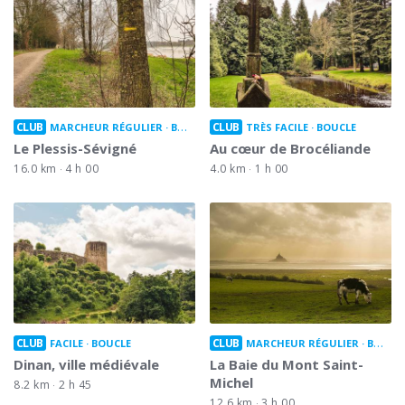
CLUB
CLUB
MARCHEUR RÉGULIER
BOUCLE
TRÈS FACILE
BOUCLE
Le Plessis-Sévigné
Au cœur de Brocéliande
16.0 km
4 h 00
4.0 km
1 h 00
CLUB
CLUB
FACILE
BOUCLE
MARCHEUR RÉGULIER
BOUCLE
Dinan, ville médiévale
La Baie du Mont Saint-
Michel
8.2 km
2 h 45
12.6 km
3 h 00