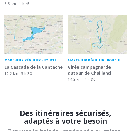
6.6 km
1 h 45
MARCHEUR RÉGULIER
BOUCLE
MARCHEUR RÉGULIER
BOUCLE
La Cascade de la Cantache
Virée campagnarde
autour de Chailland
12.2 km
3 h 30
14.3 km
4 h 30
Des itinéraires sécurisés,
adaptés à votre besoin