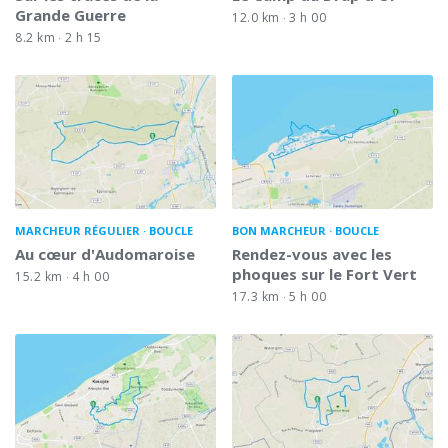
Grande Guerre
12.0 km
3 h 00
8.2 km
2 h 15
MARCHEUR RÉGULIER
BOUCLE
BON MARCHEUR
BOUCLE
Au cœur d'Audomaroise
Rendez-vous avec les
phoques sur le Fort Vert
15.2 km
4 h 00
17.3 km
5 h 00