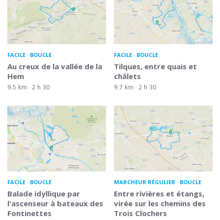
FACILE
BOUCLE
FACILE
BOUCLE
Au creux de la vallée de la
Tilques, entre quais et
Hem
châlets
9.5 km
2 h 30
9.7 km
2 h 30
FACILE
BOUCLE
MARCHEUR RÉGULIER
BOUCLE
Balade idyllique par
Entre rivières et étangs,
l'ascenseur à bateaux des
virée sur les chemins des
Fontinettes
Trois Clochers