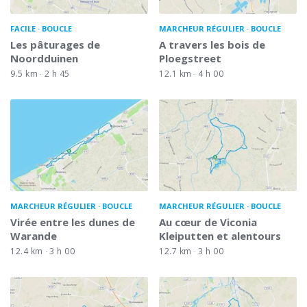
FACILE
BOUCLE
MARCHEUR RÉGULIER
BOUCLE
Les pâturages de
A travers les bois de
Noordduinen
Ploegstreet
9.5 km
2 h 45
12.1 km
4 h 00
MARCHEUR RÉGULIER
BOUCLE
MARCHEUR RÉGULIER
BOUCLE
Virée entre les dunes de
Au cœur de Viconia
Warande
Kleiputten et alentours
12.4 km
3 h 00
12.7 km
3 h 00