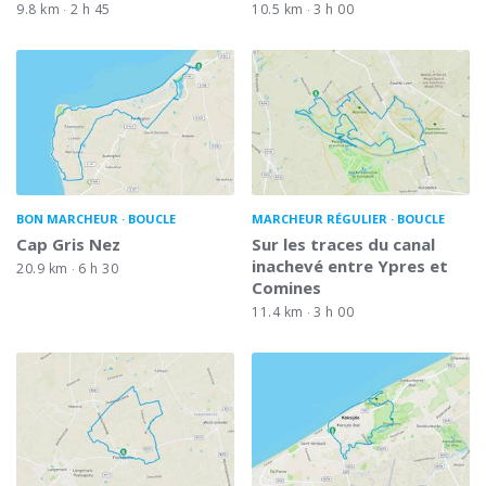
9.8 km
2 h 45
10.5 km
3 h 00
BON MARCHEUR
BOUCLE
MARCHEUR RÉGULIER
BOUCLE
Cap Gris Nez
Sur les traces du canal
inachevé entre Ypres et
20.9 km
6 h 30
Comines
11.4 km
3 h 00