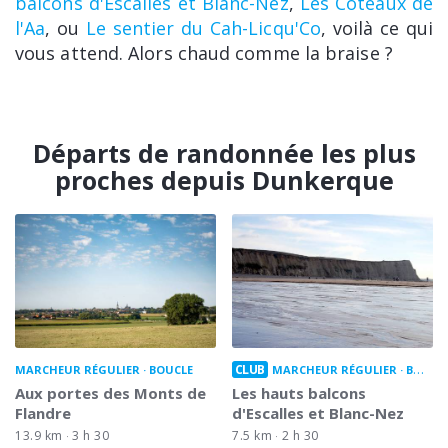
balcons d'Escalles et Blanc-Nez
,
Les Coteaux de
l'Aa
, ou
Le sentier du Cah-Licqu'Co
, voilà ce qui
vous attend. Alors chaud comme la braise ?
Départs de randonnée les plus
proches depuis Dunkerque
CLUB
MARCHEUR RÉGULIER
BOUCLE
MARCHEUR RÉGULIER
BOUCLE
Aux portes des Monts de
Les hauts balcons
Flandre
d'Escalles et Blanc-Nez
13.9 km
3 h 30
7.5 km
2 h 30