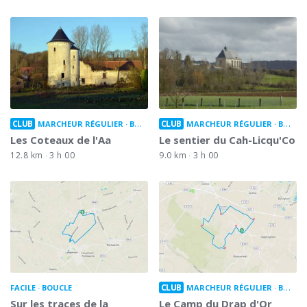
CLUB
CLUB
MARCHEUR RÉGULIER
BOUCLE
MARCHEUR RÉGULIER
BOUCLE
Les Coteaux de l'Aa
Le sentier du Cah-Licqu'Co
12.8 km
3 h 00
9.0 km
3 h 00
CLUB
FACILE
BOUCLE
MARCHEUR RÉGULIER
BOUCLE
Sur les traces de la
Le Camp du Drap d'Or