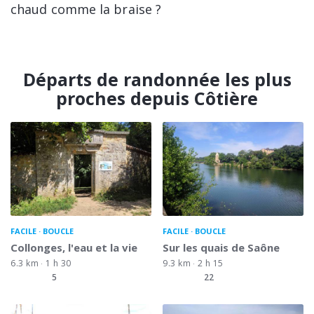
chaud comme la braise ?
Départs de randonnée les plus
proches depuis Côtière
FACILE
BOUCLE
FACILE
BOUCLE
Collonges, l'eau et la vie
Sur les quais de Saône
6.3 km
1 h 30
9.3 km
2 h 15
5
22