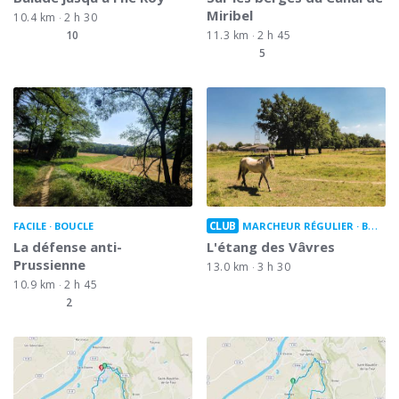
Miribel
10.4 km
2 h 30
10
11.3 km
2 h 45
5
CLUB
FACILE
BOUCLE
MARCHEUR RÉGULIER
BOUCLE
La défense anti-
L'étang des Vâvres
Prussienne
13.0 km
3 h 30
10.9 km
2 h 45
2