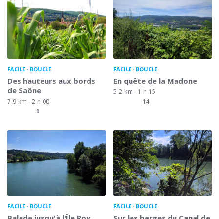
FACILE
BOUCLE
FACILE
BOUCLE
Des hauteurs aux bords
En quête de la Madone
de Saône
5.2 km
1 h 15
7.9 km
2 h 00
14
9
FACILE
BOUCLE
FACILE
BOUCLE
Balade jusqu'à l'Île Roy
Sur les berges du Canal de