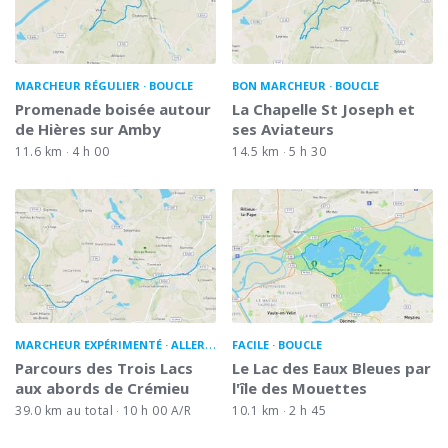
MARCHEUR RÉGULIER
BOUCLE
BON MARCHEUR
BOUCLE
Promenade boisée autour
La Chapelle St Joseph et
de Hières sur Amby
ses Aviateurs
11.6 km
4 h 00
14.5 km
5 h 30
MARCHEUR EXPÉRIMENTÉ
ALLER-RETOUR
FACILE
BOUCLE
Parcours des Trois Lacs
Le Lac des Eaux Bleues par
aux abords de Crémieu
l'île des Mouettes
39.0 km au total
10 h 00 A/R
10.1 km
2 h 45