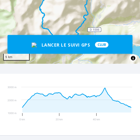
LANCER LE SUIVI GPS
CLUB
5 km
3000 m
2000 m
1000 m
0 km
20 km
40 km