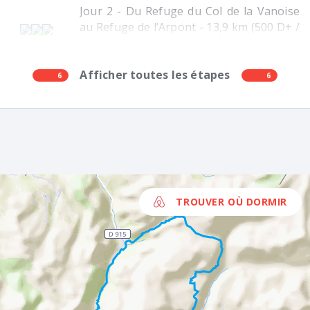
Jour 2 - Du Refuge du Col de la Vanoise
au Refuge de l’Arpont - 13,9 km (500 D+ /
750 D-)
Sans
Bal.
Afficher toutes les étapes
6
6
Continuez sur ce sentier vertigineux
pendant plus d’1,5 km. Vous rejoignez
alors un autre sentier que vous prenez à
droite. Vous retrouvez le balisage Blanc
et Rouge.
TROUVER OÙ DORMIR