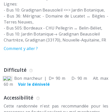
Lignes:
- Bus 10: Gradignan Beausoleil <=> Jardin Botanique,
- Bus 36: Mérignac - Domaine de Lucatet ↔ Bègles -
Terres Neuves,
- Bus 505: Bordeaux - CHU Pellegrin ↔ Belin-Béliet,
- Bus 10: Jardin Botanique→ Gradignan Beausoleil
Chartrèze
Gradignan (33170)
Nouvelle-Aquitaine
FR
Comment y aller ?
Difficulté
Bon marcheur
|
D+ 90 m
D- 90 m
Alt. max
60 m
Voir le dénivelé
Accessibilité
Cette randonnée n'est pas recommandée pour les
personnes en fauteuil roulant ou mal-marchantes