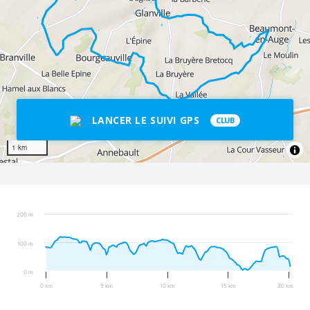
LANCER LE SUIVI GPS
CLUB
1 km
200 m
100 m
0 m
0 km
5 km
10 km
15 km
20 km