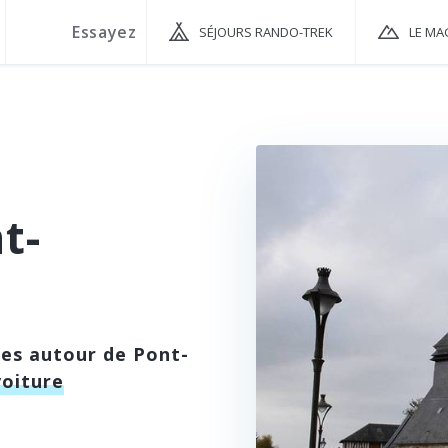
SÉJOURS RANDO-TREK
LE MA
t-
ées autour de Pont-
voiture