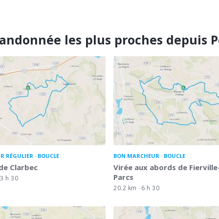
randonnée les plus proches depuis P
R RÉGULIER
BOUCLE
BON MARCHEUR
BOUCLE
 de Clarbec
Virée aux abords de Fierville
Parcs
3 h 30
20.2 km
6 h 30