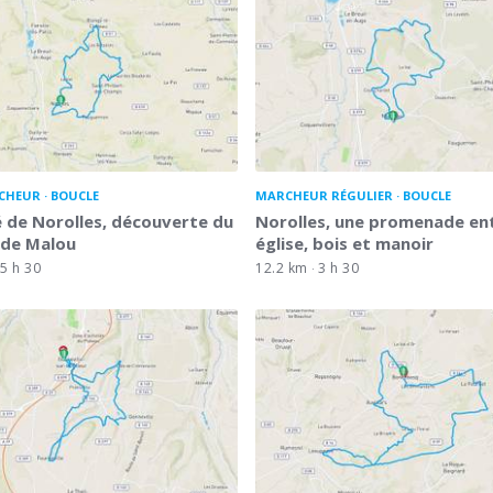
CHEUR
BOUCLE
MARCHEUR RÉGULIER
BOUCLE
 de Norolles, découverte du
Norolles, une promenade en
 de Malou
église, bois et manoir
5 h 30
12.2 km
3 h 30