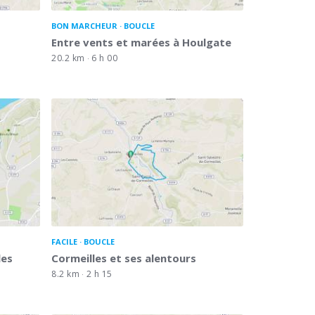
BON MARCHEUR
BOUCLE
Entre vents et marées à Houlgate
20.2 km
6 h 00
FACILE
BOUCLE
les
Cormeilles et ses alentours
8.2 km
2 h 15