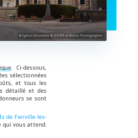
© Eglise d’Asnières © OTLPA et Bruno Photographie
vêque
. Ci-dessous,
ées sélectionnées
oûts, et tous les
s détaillé et des
ndonneurs se sont
 de Fierville-les-
ce qui vous attend.