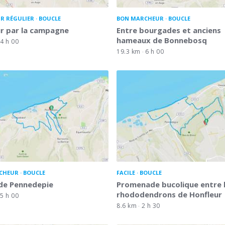
R RÉGULIER
BOUCLE
BON MARCHEUR
BOUCLE
r par la campagne
Entre bourgades et anciens
hameaux de Bonnebosq
4 h 00
19.3 km
6 h 00
CHEUR
BOUCLE
FACILE
BOUCLE
 de Pennedepie
Promenade bucolique entre 
rhododendrons de Honfleur
5 h 00
8.6 km
2 h 30