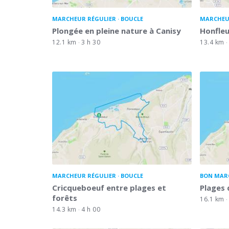
MARCHEUR RÉGULIER
BOUCLE
MARCHEU
Plongée en pleine nature à Canisy
Honfleu
12.1 km
3 h 30
13.4 km
MARCHEUR RÉGULIER
BOUCLE
BON MAR
Cricqueboeuf entre plages et
Plages
forêts
16.1 km
14.3 km
4 h 00