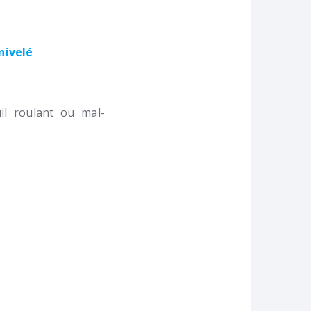
nivelé
l roulant ou mal-