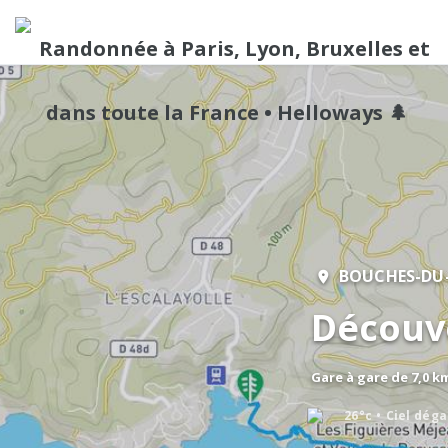
BOUCHES-DU
Découv
Gare à gare de 7,0 k
26°c
Ciel dég