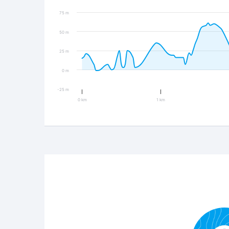
75 m
50 m
25 m
0 m
-25 m
0 km
1 km