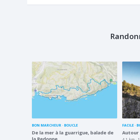
Randonn
BON MARCHEUR
BOUCLE
FACILE
B
De la mer à la guarrigue, balade de
Autour 
la Redonne
4.1 km
1