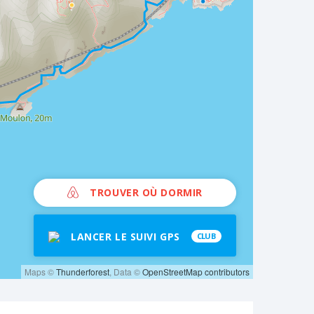
TROUVER OÙ DORMIR
LANCER LE SUIVI GPS
CLUB
Maps ©
Thunderforest
, Data ©
OpenStreetMap contributors