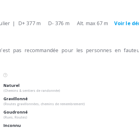
lier
|
D+ 377 m
D- 376 m
Alt. max 67 m
Voir le dé
n'est pas recommandée pour les personnes en fauteui
Naturel
(Chemins & sentiers de randonnée)
Gravillonné
(Routes gravillonnées, chemins de remembrement)
Goudronné
(Rues, Routes)
Inconnu