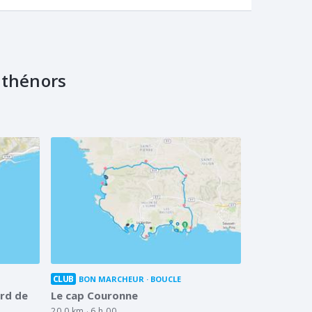
nthénors
CLUB
BON MARCHEUR
BOUCLE
ord de
Le cap Couronne
20.0 km
6 h 00