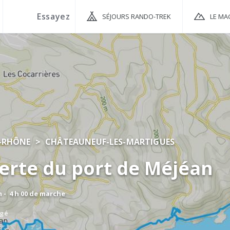
SÉJOURS RANDO-TREK
LE MA
-RHÔNE
CHÂTEAUNEUF-LES-MARTIGUES
erte du port de Méjéan
m - 4 h 00 de marche
agé