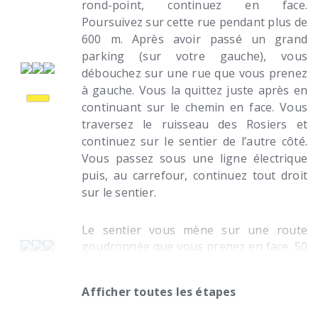
rond-point, continuez en face.
Poursuivez sur cette rue pendant plus de
600 m. Après avoir passé un grand
parking (sur votre gauche), vous
débouchez sur une rue que vous prenez
à gauche. Vous la quittez juste après en
continuant sur le chemin en face. Vous
traversez le ruisseau des Rosiers et
continuez sur le sentier de l’autre côté.
Vous passez sous une ligne électrique
puis, au carrefour, continuez tout droit
sur le sentier.
Le sentier vous mène sur une route
goudronnée que vous prenez en face. 50
m plus loin, tournez à droite sur le
chemin de Safrana. Continuez tout droit
Afficher toutes les étapes
pendant 350 m puis tournez à droite sur
le chemin balisé Jaune.