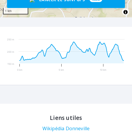
1 km
250 m
200 m
150 m
0 km
5 km
10 km
Liens utiles
Wikipédia Donneville