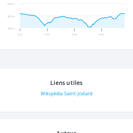
500 m
400 m
300 m
0 km
2 km
4 km
6 km
Liens utiles
Wikipédia Saint-Jodard