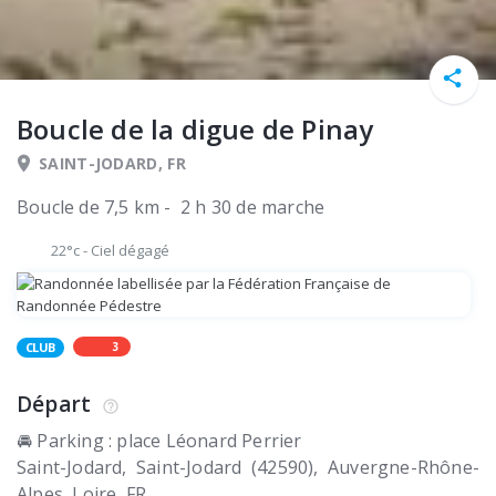
Boucle de la digue de Pinay
SAINT-JODARD, FR
Boucle de 7,5 km - 2 h 30 de marche
22°c
-
Ciel dégagé
3
CLUB
Départ
🚘 Parking : place Léonard Perrier
Saint-Jodard
Saint-Jodard (42590)
Auvergne-Rhône-
Alpes, Loire
FR