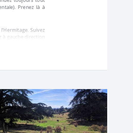
tinuez toujours tout
ntale). Prenez là à
l’Hermitage. Suivez
z à gauche direction
e goudronnée. Vous
ontinuez sur cette
 droite. Au bout, il
re arrêt de bus de
ions et votre photo
 @hellowaysapp) ou
on ! ;)