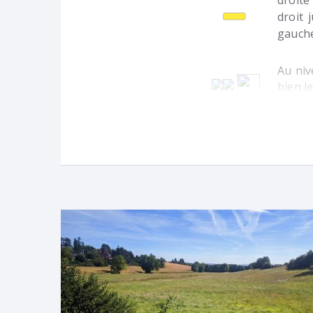
droite
droit 
gauche
Au niv
bien l
Parc 
rejoig
route.
ne vou
départ
d’arri
sur le