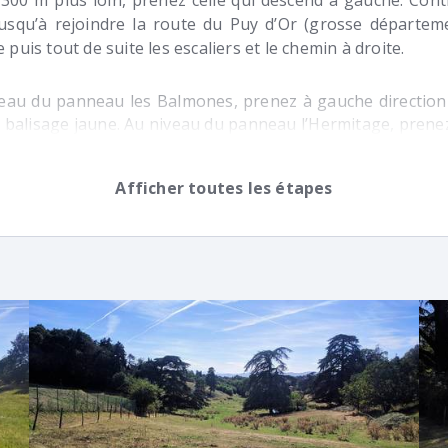
 300 m plus loin, prenez celle qui descend à gauche. Con
jusqu’à rejoindre la route du Puy d’Or (grosse départeme
 puis tout de suite les escaliers et le chemin à droite.
eau du panneau les Balmones, prenez à gauche direction 
e balisage jaune. Au niveau du panneau l’Hermitage, prene
des Sports. Le chemin monte et se transforme en rout
nez une plus grosse route que vous prenez à gauche. C
Afficher toutes les étapes
 Vous pourrez notamment observer un joli étang sur votre
s reste plus qu’à prendre à droite pour retrouver vot
. Alors, c'était comment ? :) Envoyez-nous vos impress
vée sur Insta’ ou Facebook (#Helloways en mentionnant
 groupe Facebook “Rando & Co 🐿 • Lyon”. Bon retour sur Ly