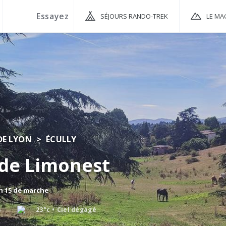
SÉJOURS RANDO-TREK
LE MA
DE LYON
ÉCULLY
 de Limonest
 h 15 de marche
s
23°c
Ciel dégagé