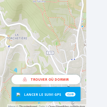
TROUVER OÙ DORMIR
LANCER LE SUIVI GPS
CLUB
Maps ©
Thunderforest
, Data ©
OpenStreetMap contributors