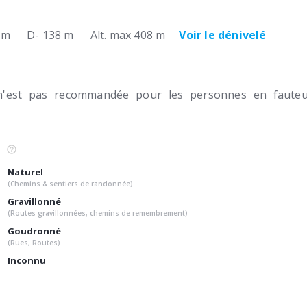
 m
D- 138 m
Alt. max 408 m
Voir le dénivelé
n'est pas recommandée pour les personnes en fauteui
Naturel
(Chemins & sentiers de randonnée)
Gravillonné
(Routes gravillonnées, chemins de remembrement)
Goudronné
(Rues, Routes)
Inconnu