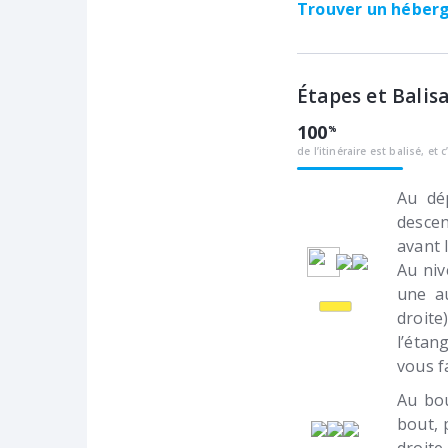
Trouver un hébe
Étapes et Balis
100
de l’itinéraire est balisé, et c
Au dé
descen
avant 
Au niv
une a
droite
l’étan
vous f
Au bou
bout, 