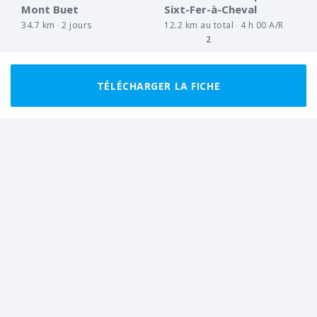
Mont Buet
Sixt-Fer-à-Cheval
34.7 km
2 jours
12.2 km au total
4 h 00 A/R
2
TÉLÉCHARGER LA FICHE
CLUB
CLUB
FACILE
BOUCLE
FACILE
BOUCLE
Paysages du Haut-Giffre
Le pays des cascades
7.0 km
2 h 30
8.8 km
2 h 15
Tout afficher