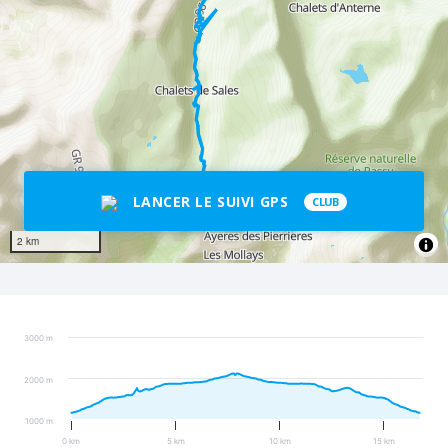
LANCER LE SUIVI GPS
CLUB
2 km
3000 m
2000 m
1000 m
0 km
5 km
10 km
15 km