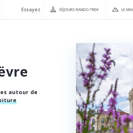
SÉJOURS RANDO-TREK
LE MA
ëvre
ées autour de
oiture