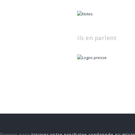
Ils en parlent
elloways pour
trouver votre prochaine randonnée ou micr