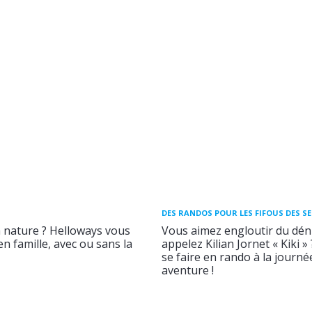
DES RANDOS POUR LES FIFOUS DES S
a nature ? Helloways vous
Vous aimez engloutir du déni
n famille, avec ou sans la
appelez Kilian Jornet « Kiki »
se faire en rando à la journ
aventure !