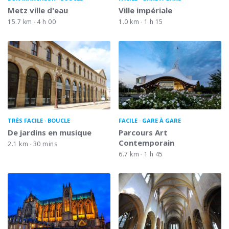
Metz ville d'eau
Ville impériale
15.7 km
4 h 00
1.0 km
1 h 15
TRÈS FACILE
BOUCLE
FACILE
GARE À GARE
De jardins en musique
Parcours Art
Contemporain
2.1 km
30 mins
6.7 km
1 h 45