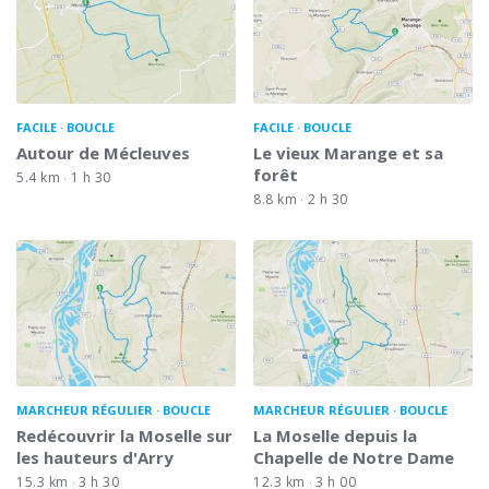
FACILE
BOUCLE
FACILE
BOUCLE
Autour de Mécleuves
Le vieux Marange et sa
forêt
5.4 km
1 h 30
8.8 km
2 h 30
MARCHEUR RÉGULIER
BOUCLE
MARCHEUR RÉGULIER
BOUCLE
Redécouvrir la Moselle sur
La Moselle depuis la
les hauteurs d'Arry
Chapelle de Notre Dame
15.3 km
3 h 30
12.3 km
3 h 00