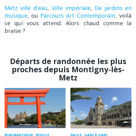
Metz ville d'eau
,
Ville impériale
,
De jardins en
musique
, ou
Parcours Art Contemporain
, voilà
ce qui vous attend. Alors chaud comme la
braise ?
Départs de randonnée les plus
proches depuis Montigny-lès-
Metz
BON MARCHEUR
BOUCLE
FACILE
GARE À GARE