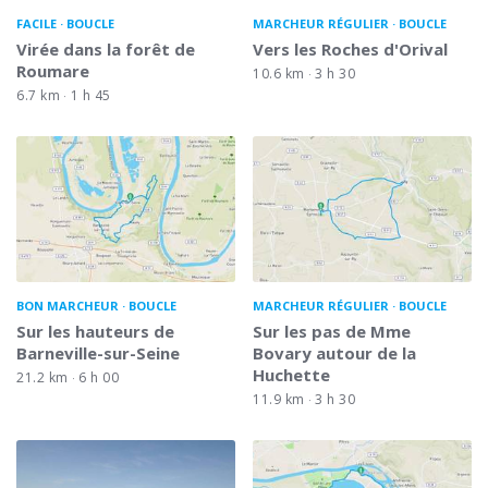
FACILE
BOUCLE
MARCHEUR RÉGULIER
BOUCLE
Virée dans la forêt de
Vers les Roches d'Orival
Roumare
10.6 km
3 h 30
6.7 km
1 h 45
BON MARCHEUR
BOUCLE
MARCHEUR RÉGULIER
BOUCLE
Sur les hauteurs de
Sur les pas de Mme
Barneville-sur-Seine
Bovary autour de la
Huchette
21.2 km
6 h 00
11.9 km
3 h 30