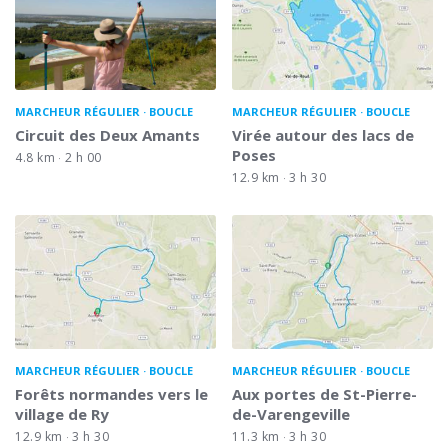
MARCHEUR RÉGULIER
BOUCLE
MARCHEUR RÉGULIER
BOUCLE
Circuit des Deux Amants
Virée autour des lacs de
Poses
4.8 km
2 h 00
12.9 km
3 h 30
MARCHEUR RÉGULIER
BOUCLE
MARCHEUR RÉGULIER
BOUCLE
Forêts normandes vers le
Aux portes de St-Pierre-
village de Ry
de-Varengeville
12.9 km
3 h 30
11.3 km
3 h 30