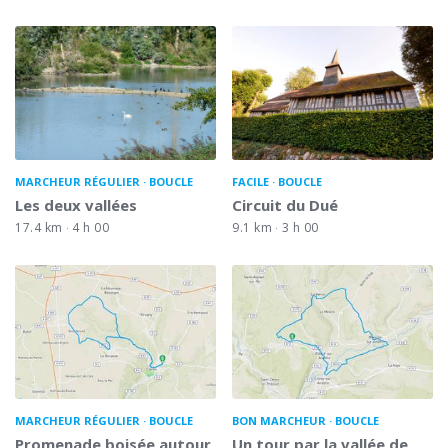
MARCHEUR RÉGULIER
BOUCLE
FACILE
BOUCLE
Les deux vallées
Circuit du Dué
17.4 km
4 h 00
9.1 km
3 h 00
MARCHEUR RÉGULIER
BOUCLE
BON MARCHEUR
BOUCLE
Promenade boisée autour
Un tour par la vallée de