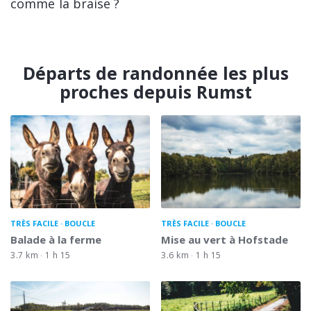
comme la braise ?
Départs de randonnée les plus
proches depuis Rumst
TRÈS FACILE
BOUCLE
TRÈS FACILE
BOUCLE
Balade à la ferme
Mise au vert à Hofstade
3.7 km
1 h 15
3.6 km
1 h 15