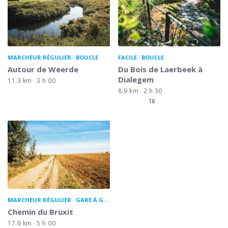
MARCHEUR RÉGULIER
BOUCLE
FACILE
BOUCLE
Autour de Weerde
Du Bois de Laerbeek à
Dialegem
11.3 km
3 h 00
8.9 km
2 h 30
16
MARCHEUR RÉGULIER
GARE À GARE
Chemin du Bruxit
17.6 km
5 h 00