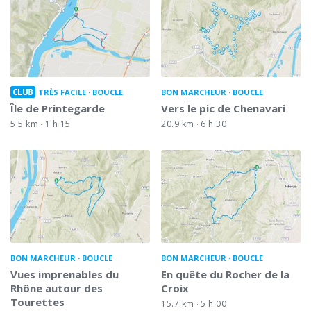
CLUB
TRÈS FACILE
BOUCLE
BON MARCHEUR
BOUCLE
Île de Printegarde
Vers le pic de Chenavari
5.5 km
1 h 15
20.9 km
6 h 30
BON MARCHEUR
BOUCLE
BON MARCHEUR
BOUCLE
Vues imprenables du
En quête du Rocher de la
Rhône autour des
Croix
Tourettes
15.7 km
5 h 00