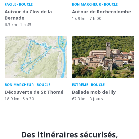
FACILE
BOUCLE
BON MARCHEUR
BOUCLE
Autour du Clos de la
Autour de Rochecolombe
Bernade
18.9 km
7 h 00
6.3 km
1 h 45
BON MARCHEUR
BOUCLE
EXTRÊME
BOUCLE
Découverte de St Thomé
Ballade mob de lily
18.9 km
6 h 30
67.3 km
3 jours
Des itinéraires sécurisés,